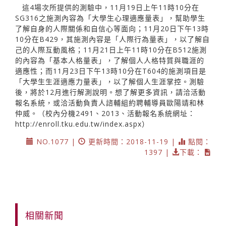
這4場次所提供的測驗中，11月19日上午11時10分在
SG316之施測內容為「大學生心理適應量表」，幫助學生
了解自身的人際關係和自信心等面向；11月20日下午13時
10分在B429，其施測內容是「人際行為量表」，以了解自
己的人際互動風格；11月21日上午11時10分在B512施測
的內容為「基本人格量表」，了解個人人格特質與職涯的
適應性；而11月23日下午13時10分在T604的施測項目是
「大學生生涯適應力量表」，以了解個人生涯掌控。測驗
後，將於12月進行解測說明。想了解更多資訊，請洽活動
報名系統，或洽活動負責人諮輔組約聘輔導員歐陽靖和林
仲威。（校內分機2491、2013、活動報名系統網址：
http://enroll.tku.edu.tw/index.aspx）
NO.1077 |
更新時間：2018-11-19 |
點閱：
1397 |
下載：
相關新聞