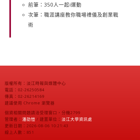
前筆：350人一起i運動
次筆：職涯講座教你職場禮儀及創業戰
術
版權所有：淡江時報與媒體中心
電話：02-26250584
傳真：02-26214169
建議使用 Chrome 瀏覽器
個資相關問題請洽受理窗口，分機2799
管理者：
潘劭愷
/ 建置單位：
淡江大學資訊處
更新日期：2026-08-06 10:21:43
線上人數：851