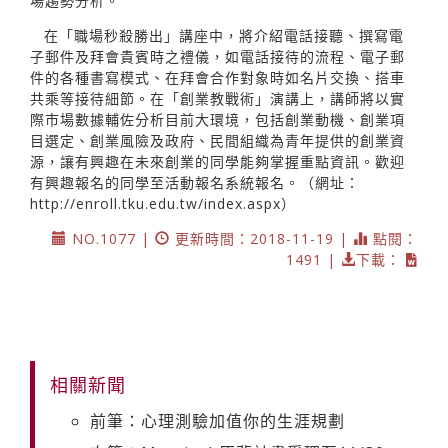
場趨勢分析。
在「職場秒殺勝出」講座中，將介紹電話接聽、撰寫電
子郵件及拜會貴賓時之禮儀，如電話接待的流程、電子郵
件的各種書寫模式、在拜會合作對象時如名片交換、搭車
共乘等接待細節。在「創業教戰術」演講上，講師將以實
際市場數據輔佐分析目前大環境，包括創業動機、創業項
目選定、創業風險及政府、民間組織為青年提供的創業資
源，讓有興趣在未來創業的同學能夠掌握重點資訊。歡迎
有興趣報名的同學至活動報名系統報名。（網址：
http://enroll.tku.edu.tw/index.aspx）
NO.1077 |
更新時間：2018-11-19 |
點閱：
1491 |
下載：
相關新聞
前筆：心理測驗加值你的生涯規劃