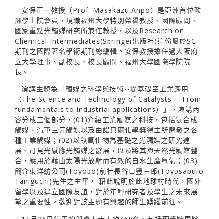
安保正一教授（Prof. Masakazu Anpo）是亞洲首位歐
洲學士院會員，現職福州大學特別榮譽教授、國際顧問、
國家重點光觸媒研究所兼任教授，以及Research on
Chemical Intermediates(Springer出版社)這份屬於SCI
期刊之國際著名學術期刊總編輯。安保教授擔任過大阪府
立大學理事、副校長、校長顧問、福州大學國際學院院
長。
演講主題為「觸媒之科學與技術--從基礎至工業應用
（The Science and Technology of Catalysts -- From
fundamentals to industrial applications）」，演講內
容分成三個部分，(01)介紹工業觸媒之科技，包括氨合成
觸媒、汽車三元觸媒以及由諾貝爾化學獎得主所開發之各
種工業觸媒；(02)以鈦氧化物為基礎之光觸媒之研究進
展、可見光感應光觸媒之發展，以及將其與天然光觸媒整
合，應用於藉由太陽光放射而有效的自水生產氫氣；(03)
簡介東洋紡公司(Toyobo)前社長谷口豐三郎(Toyosaburo
Taniguchi)先生之生平， 藉此說明於此地球村時代，國外
留學以及建立國際友誼，對於年輕研究者及學生之未來展
望之重要性。歡迎對該主題有興趣的師生踴躍前往。
11月26日當天的與會人士大約450名，包括理學院周院