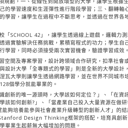
出4項規劃，一、從線性到開放環型的大學，讓學生根據
己的學習速度和生涯彈性進行階段學習；三、翻轉軸
的學習，讓學生在過程中不斷思考，並透過在世界各
「SCHOOL 42」，讓學生透過線上遊戲，邏輯力
透過實驗解決任務挑戰，累積寫程式的功力；學生自
行學習，同時必須接受兩次實習機會，驗證學習成效
習空間及專案學習，設計跨領域合作研究，扣準社會
與設計大學「全專題式的學習」則是全新的大學設計
涅瓦大學則讓學生透過網路學習，並在世界不同城市
128個學分就能畢業的。
識創新的唯一源頭時，大學該如何定位？」、「在資
學該如何創新?」、「當產業自己投入大量資源在做研
望能夠培養能參與社會產業升級轉型的創新人才」的結
tanford Design Thinking框架的搭配，培
學畢業生起薪無大幅增加的問題。