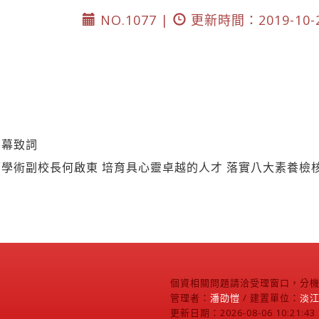
NO.1077 |
更新時間：2019-10-
開幕致詞
學術副校長何啟東 培育具心靈卓越的人才 落實八大素養檢
個資相關問題請洽受理窗口，分機2
管理者：
潘劭愷
/ 建置單位：
淡
更新日期：2026-08-06 10:21:43