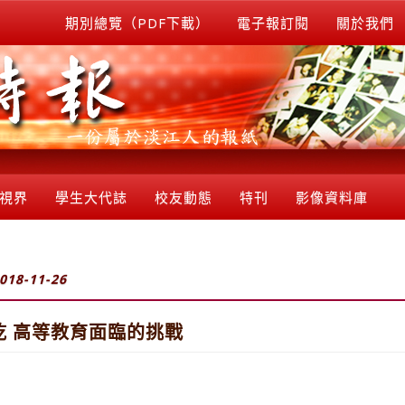
期別總覽（PDF下載）
電子報訂閱
關於我們
視界
學生大代誌
校友動態
特刊
影像資料庫
018-11-26
 高等教育面臨的挑戰