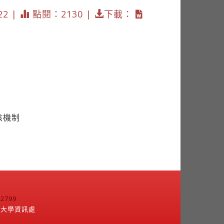
22 |
點閱：2130 |
下載：
核機制
799
江大學資訊處