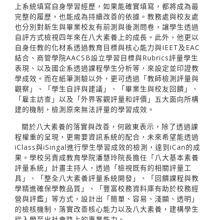
上系統填寫自身學習經歷，如果能確實填寫，都將成為最
完整的履歷，也能成為持續改善的依據。教務處與校友處
也分別對新生與畢業校友有前測與後測問卷，讓學生透過
自評方式檢視四年來在八大素養上的成長。此外，他更以
自身任教的化材系透過教育目標與核心能力與IEET及EAC
結合、商管學院AACSB設立學習目標與Rubrics評量學生
表現、以及國企系透過課程學生分析等，來設定並印證教
學成效。而在紙筆測驗以外，更可透過「教師檢測評量與
觀察」、「學生自評與建議」、「畢業生與校友回饋」、
「雇主訪查」以及「外界客觀評量和評價」五大面向所構
建的機制，檢測原來無法評量的學習成效。
關於八大素養的落實與改善，何啟東表示，除了透過課
程權重的呈現，更需要資訊系統的配合，未來希望能透過
iClass與iSingal進行學生學習成效的檢測，達到iCan的成
果。學校另責成教育學院潘慧玲院長擔任「八大基本素養
評量系統」計畫主持人，透過「檢視既有的相關評量工
具」、「整全八大素養評量系統開發」、「回饋課程與教
學精進確保學教品質」、「豐富校務資料庫有助於校務經
營與評鑑」等方式，設計出「簡單、容易、淺顯、透明」
的檢核機制，落實改善核心能力以及八大素養，建構學生
從入學至出社會路上的專業能力。