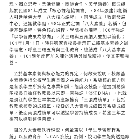
理、獨立思考、樂活健康、團隊合作、美學涵養）概念緣
起於民國81年成立「核心課程協調會」，84年張建邦創辦
人引進哈佛大學「八大核心課程」，同時成立「教育發展
中心」通識教學組，98年正式定調「八大素養」名稱，包
括基礎課程、特色核心課程、學院核心課程；100年強調
「以學習成果為導向」，將三環與五育納入並加以簡化；
101年1月11日，時任張家宜校長指示正式將基本素養之辦
學理念，呼應三環五育與三化教育，總結成「八大基本素
養」，101學年度再加入課外活動與團隊精神，使其更臻完
善。
至於基本素養與核心能力的界定，何啟東說明，校級基
本素養係指全校學生應具備之共通能力，系級核心能力則
是各系學生所擁有之專業知識、態度及技能，他提到葛煥
昭校長自擔任教務長以來即一直強調「淡江DNA」，也就
是淡江的學生在畢業之時應該擁有「三張成績單」，包括
教務處核發的成績單、校級的八大素養成績單與系級成績
單，後面兩張成績單可以透過學習持續成長，希望三年之
後可以達到這個目標。
關於八大素養執行現況，何啟東以「學生學習歷程系
統」以及教育部「UCAN系統」為例，說明學生能夠透過線