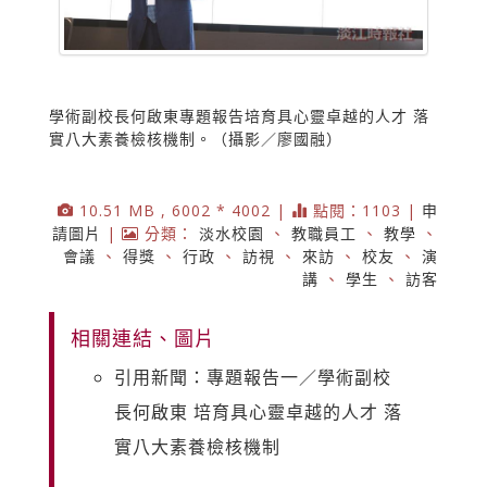
學術副校長何啟東專題報告培育具心靈卓越的人才 落
實八大素養檢核機制。（攝影／廖國融）
10.51 MB , 6002 * 4002 |
點閱：1103 |
申
請圖片
|
分類：
淡水校園
、
教職員工
、
教學
、
會議
、
得獎
、
行政
、
訪視
、
來訪
、
校友
、
演
講
、
學生
、
訪客
相關連結、圖片
引用新聞：專題報告一／學術副校
長何啟東 培育具心靈卓越的人才 落
實八大素養檢核機制