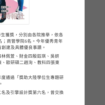
學生獲獎，分別由各院推舉，依各
名；商管學院6名。今年優秀青年
有創建及具體優良事蹟。
四林佩萱、財金四殷鈺琪、吳妍
禎、歐研碩二趙洵、教科四張東
年度通過「獎助大陸學位生專題研
。
二名及引擎設計獎第六名，曾交換
。