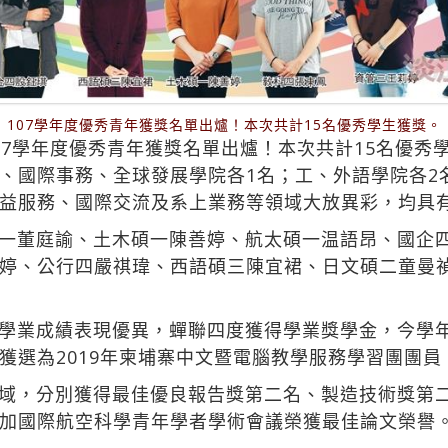
107學年度優秀青年獲獎名單出爐！本次共計15名優秀學生獲獎。
07學年度優秀青年獲獎名單出爐！本次共計15名優秀
、國際事務、全球發展學院各1名；工、外語學院各2
益服務、國際交流及系上業務等領域大放異彩，均具
一董庭諭、土木碩一陳善婷、航太碩一温語昂、國企
婷、公行四嚴祺瑋、西語碩三陳宜裙、日文碩二童曼
學業成績表現優異，蟬聯四度獲得學業獎學金，今學
獲選為2019年柬埔寨中文暨電腦教學服務學習團團員
域，分別獲得最佳優良報告獎第二名、製造技術獎第
加國際航空科學青年學者學術會議榮獲最佳論文榮譽