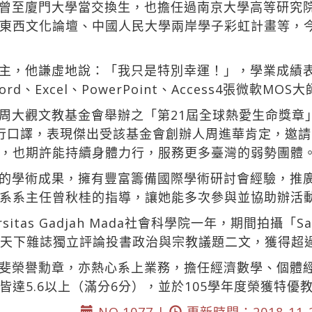
曾至廈門大學當交換生，也擔任過南京大學高等研究
東西文化論壇、中國人民大學兩岸學子彩虹計畫等，今
主，他謙虛地說：「我只是特別幸運！」，學業成績
Excel、PowerPoint、Access4張微軟MOS
周大觀文教基金會舉辦之「第21屆全球熱愛生命獎章
rre的西文隨行口譯，表現傑出受該基金會創辦人周進華肯定
，也期許能持續身體力行，服務更多臺灣的弱勢團體
的學術成果，擁有豐富籌備國際學術研討會經驗，推
系系主任曾秋桂的指導，讓她能多次參與並協助辦活
tas Gadjah Mada社會科學院一年，期間拍攝「Sampu
，在天下雜誌獨立評論投書政治與宗教議題二文，獲得超過
斐榮譽勳章，亦熱心系上業務，擔任經濟數學、個體
達5.6以上（滿分6分），並於105學年度榮獲特優