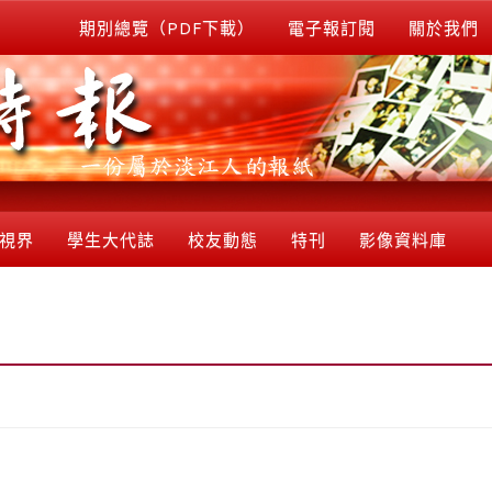
期別總覽（PDF下載）
電子報訂閱
關於我們
視界
學生大代誌
校友動態
特刊
影像資料庫