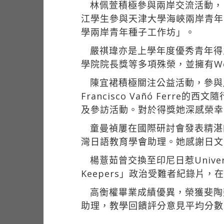
林佩萱積極參與兩岸交流活動，
江學生參與天津大學海峽兩岸青年
學兩岸青年種子工作坊」。
嚴祺瑋亦是上學年度優秀青年得
學院院長獎等多項殊榮，並擁有Word、
陳宜裙積極關注公益活動，參與
Francisco Vañó Fe
及參訪活動。對於得獎她深感榮幸
童曼禎屢在國際研討會發表精湛
灣日語教育學會助理。她感謝日文
楊薏茹曾交換至印尼日惹Universi
Keepers」政治受難者紀錄片
高衡權畢業成績優異，榮獲斐陶
助理，教學回饋評分意見平均分數皆