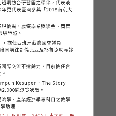
院短期訪台研習團之學伴，代表淡
年更代表臺灣參與「2018南京大
表現優異，屢獲學業獎學金、商管
大師級證照。
」，擔任西班牙截癱國會議員
，邀請陪同前往哥倫比亞及祕魯協助義診
。
廣國際交流不遺餘力，目前擔任台
動。
n Kesupen‧The Story
2,000餘瀏覽次數。
經濟學、產業經濟學等科目之教學
教學助理。