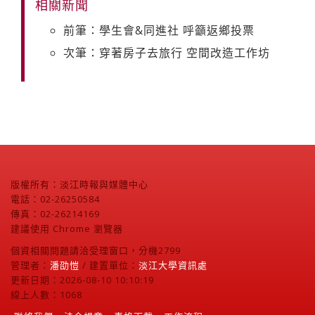
相關新聞
前筆：學生會&同進社 呼籲返鄉投票
次筆：穿著房子去旅行 空間改造工作坊
版權所有：淡江時報與媒體中心
電話：02-26250584
傳真：02-26214169
建議使用 Chrome 瀏覽器
個資相關問題請洽受理窗口，分機2799
管理者：
潘劭愷
/ 建置單位：
淡江大學資訊處
更新日期：2026-08-10 10:10:19
線上人數：1068