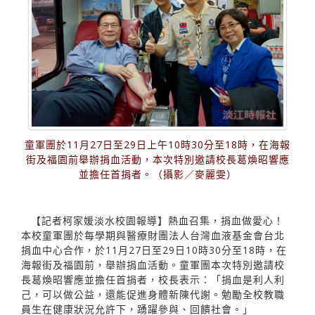
童軍團於11月27日至29日上午10時30分至18時，在海報
街及福園前舉辦捐血活動，本次特別邀請校長葛煥昭響應
並擔任首捐者。（攝影／麥麗雯）
【記者柯家媛淡水校園報導】熱血召集，捐血做愛心！
本校童軍團於每學期與醫療財團法人台灣血液基金會台北
捐血中心合作，於11月27日至29日10時30分至18時，在
海報街及福園前，舉辦捐血活動。童軍團本次特別邀請校
長葛煥昭響應並擔任首捐者，校長表示：「捐血是利人利
己，可以做公益，還能促進身體新陳代謝。勉勵全校教職
員生在健康狀況允許下，踴躍參與、回饋社會。」