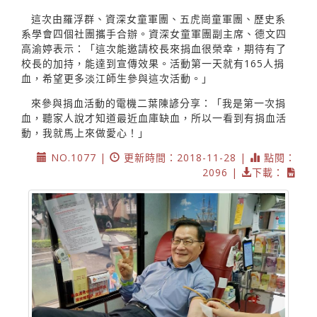
這次由羅浮群、資深女童軍團、五虎崗童軍團、歷史系
系學會四個社團攜手合辦。資深女童軍團副主席、德文四
高渝婷表示：「這次能邀請校長來捐血很榮幸，期待有了
校長的加持，能達到宣傳效果。活動第一天就有165人捐
血，希望更多淡江師生參與這次活動。」
來參與捐血活動的電機二葉陳諺分享：「我是第一次捐
血，聽家人說才知道最近血庫缺血，所以一看到有捐血活
動，我就馬上來做愛心！」
NO.1077 |
更新時間：2018-11-28 |
點閱：
2096 |
下載：