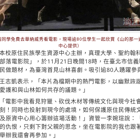
請同學免費去華納威秀看電影，現場逾80位學生一起欣賞《山的那一
中心提供）
本校原住民族學生資源中心主辦，真理大學、聖約翰
部落電影院」，於11月21日晚間18時，在臺北市信
民做題材，為臺灣首見山林喜劇。吸引逾80人踴躍參
王志凱表示，「本片為檔期中的熱門電影，以幽默詼
愛護和與山林如何共存的議題。」
「電影中我看見狩獵、砍伐木材等傳統文化與現今社
刻！同時也投射到現今的處境，如何保護原住民傳統
及原資中心用心籌辦這場活動！」資管一李婉瑄說：
的仇恨，只剩下對父親的思念，坐在電影院的我也跟
舉辦我還會再參加。」