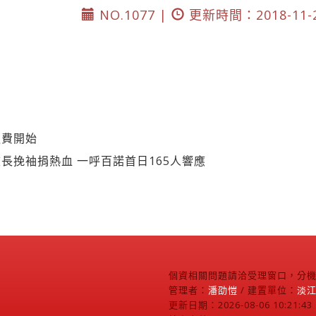
NO.1077 |
更新時間：2018-11-
退費開始
長挽袖捐熱血 一呼百諾首日165人響應
個資相關問題請洽受理窗口，分機2
管理者：
潘劭愷
/ 建置單位：
淡
更新日期：2026-08-06 10:21:43