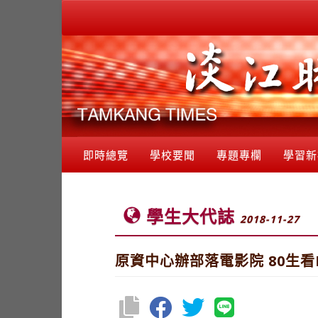
即時總覽
學校要聞
專題專欄
學習新
學生大代誌
2018-11-27
原資中心辦部落電影院 80生