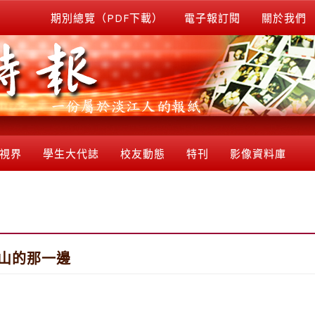
期別總覽（PDF下載）
電子報訂閱
關於我們
視界
學生大代誌
校友動態
特刊
影像資料庫
看山的那一邊