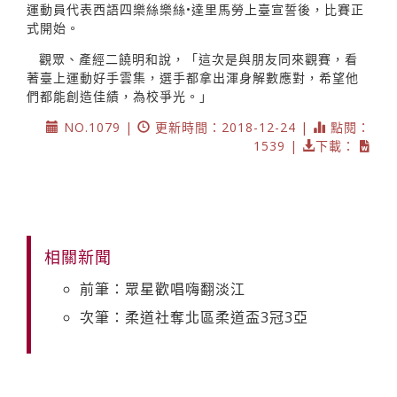
運動員代表西語四樂絲樂絲•達里馬勞上臺宣誓後，比賽正
式開始。
觀眾、產經二饒明和說，「這次是與朋友同來觀賽，看
著臺上運動好手雲集，選手都拿出渾身解數應對，希望他
們都能創造佳績，為校爭光。」
NO.1079 |
更新時間：2018-12-24 |
點閱：
1539 |
下載：
相關新聞
前筆：眾星歡唱嗨翻淡江
次筆：柔道社奪北區柔道盃3冠3亞