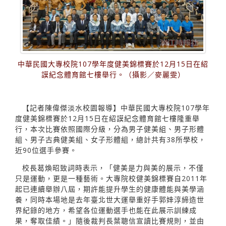
中華民國大專校院107學年度健美錦標賽於12月15日在紹
謨紀念體育館七樓舉行。（攝影／麥麗雯）
【記者陳偉傑淡水校園報導】中華民國大專校院107學年
度健美錦標賽於12月15日在紹謨紀念體育館七樓隆重舉
行，本次比賽依照國際分級，分為男子健美組、男子形體
組、男子古典健美組、女子形體組，總計共有38所學校，
近90位選手參賽。
校長葛煥昭致詞時表示，「健美是力與美的展示，不僅
只是運動，更是一種藝術。大專院校健美錦標賽自2011年
起已連續舉辦八屆，期許能提升學生的健康體能與美學涵
養，同時本場地是去年臺北世大運舉重好手郭婞淳締造世
界紀錄的地方，希望各位運動選手也能在此展示訓練成
果，奪取佳績。」隨後裁判長葉聰信宣讀比賽規則，並由