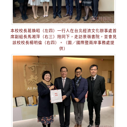
本校校長葛煥昭（左四）一行人在台北經濟文化辦事處首
席副組長馬湘萍（右三）陪同下，走訪景嶺書院，並會見
該校校長楊明倫（右四）。（圖／國際暨兩岸事務處提
供）