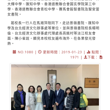
大輝中學、匯知中學、香港道教聯合會圓玄學院第三中
學、香港道教聯合會青松中學、賽馬會毅智書院及聖安當
女書院。
葛校長一行人在馬湘萍陪同下，走訪景嶺書院、匯知中
學及台北經濟文化辦事處等單位，並與景嶺書院校長楊明
倫、台北經濟文化辦事處代理處長高銘村等淡江校友會
面，陳小雀說，顯見本校校友遍布海外、在各業發光發
熱。
NO.1080 |
更新時間：2019-01-23 |
點閱：
1971 |
下載：