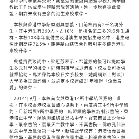
港中學的聯繫與交流，期望簽約後能與結盟學校共同舉辦
教師工作坊或學生體驗營隊等活動，進一步增進彼此情
誼，期許未來有更多的港生來校求學。
本校與香港中學結盟別具意義，目前校內有2千名境外
生，其中港生有360人、占18%，是排名第二多的境外生族
群。本校108學年度僑生及港澳生單獨招生報名中，港生報
名比例高達72.5%，期待藉由結盟合作吸引更多優秀港生
來校升學。
典禮貴賓致詞中，梁冠芬表示，希望簽約後可以提給學
生多元升學的機會，同時期待學成返港後，校友會可提供
就業協助。馬湘萍為本校日文系校友，她說網路上對淡江
大學多為正面評價，並肯定本校連續21年獲得「企業最
愛」的殊榮。
2014年9月，本校首次與香港14所中學結盟簽約。此
次，在本校香港校友會熱心協助下，再度與其中9所中學續
約，且新增與9所中學簽約。結盟續約學校為喇沙書院、香
港培正中學、順德聯誼總會翁祐中學、寶安商會王少清中
學、景嶺書院、荔景天主教中學、崇真書院、佛教孔仙洲
紀念中學及鳳溪第一中學。新結盟學校有：港澳信義會慕
德中學、基督教香港信義會信義中學、粉嶺救恩書院、林