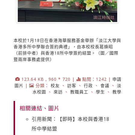
本校於1月18日在香港海華服務基金舉辦「淡江大學與
香港多所中學聯合簽約典禮」，由本校校長葛煥昭
（前排中者）與香港18所中學簽約結盟。（圖／國際
暨兩岸事務處提供）
123.64 KB , 960 * 720 |
點閱：1242 |
申請
圖片
|
分類：
校友
、
訪客
、
行政
、
會議
、
淡
水校園
、
來訪
、
教職員工
、
學生
、
教學
相關連結、圖片
引用新聞：【即時】本校與香港18
所中學結盟