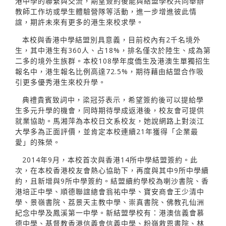
港中學的聯繫與交流，期望簽約後能與結盟學校共同舉辦
教師工作坊或學生體驗營隊等活動，進一步增進彼此情
誼，期許未來有更多的港生來校求學。
本校與香港中學結盟別具意義，目前校內有2千名境外
生，其中港生有360人、占18%，排名僅次於陸生、成為第
二多的境外生族群。本校108學年度僑生及港澳生單獨招生
報名中，港生報名比例高達72.5%，期待藉由結盟合作吸
引更多優秀港生來校升學。
典禮貴賓致詞中，梁冠芬表示，希望簽約後可以提給學
生多元升學的機會，同時期待學成返港後，校友會可提供
就業協助。馬湘萍為本校日文系校友，她說網路上對淡江
大學多為正面評價，並肯定本校連續21年獲得「企業最
愛」的殊榮。
2014年9月，本校首次與香港14所中學結盟簽約。此
次，在本校香港校友會熱心協助下，再度與其中9所中學續
約，且新增與9所中學簽約。結盟續約學校為喇沙書院、香
港培正中學、順德聯誼總會翁祐中學、寶安商會王少清中
學、景嶺書院、荔景天主教中學、崇真書院、佛教孔仙洲
紀念中學及鳳溪第一中學。新結盟學校有：港澳信義會慕
德中學、基督教香港信義會信義中學、粉嶺救恩書院、林