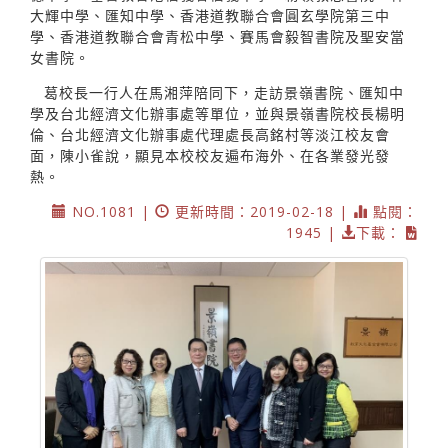
大輝中學、匯知中學、香港道教聯合會圓玄學院第三中
學、香港道教聯合會青松中學、賽馬會毅智書院及聖安當
女書院。
葛校長一行人在馬湘萍陪同下，走訪景嶺書院、匯知中
學及台北經濟文化辦事處等單位，並與景嶺書院校長楊明
倫、台北經濟文化辦事處代理處長高銘村等淡江校友會
面，陳小雀說，顯見本校校友遍布海外、在各業發光發
熱。
NO.1081 |
更新時間：2019-02-18 |
點閱：
1945 |
下載：