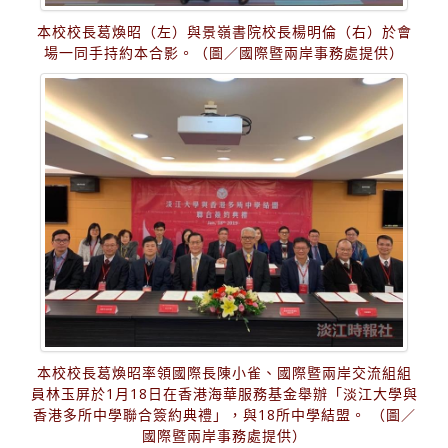
本校校長葛煥昭（左）與景嶺書院校長楊明倫（右）於會
場一同手持約本合影。（圖／國際暨兩岸事務處提供）
本校校長葛煥昭率領國際長陳小雀、國際暨兩岸交流組組
員林玉屏於1月18日在香港海華服務基金舉辦「淡江大學與
香港多所中學聯合簽約典禮」，與18所中學結盟。 （圖／
國際暨兩岸事務處提供）