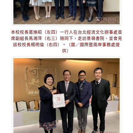
本校校長葛煥昭（左四）一行人在台北經濟文化辦事處首
席副組長馬湘萍（右三）陪同下，走訪景嶺書院，並會見
該校校長楊明倫（右四）。（圖／國際暨兩岸事務處提
供）