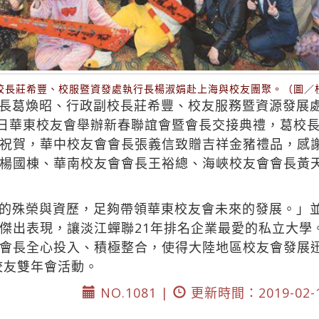
校長莊希豐、校服暨資發處執行長楊淑娟赴上海與校友團聚。（圖／
長葛煥昭、行政副校長莊希豐、校友服務暨資源發展處執
9日華東校友會舉辦新春聯誼會暨會長交接典禮，葛校
祝賀，華中校友會會長張義信致贈吉祥金豬禮品，感
楊國棟、華南校友會會長王裕總、海峽校友會會長黃
的殊榮與資歷，足夠帶領華東校友會未來的發展。」
傑出表現，讓淡江蟬聯21年排名企業最愛的私立大學
會長全心投入、積極整合，使得大陸地區校友會發展
校友雙年會活動。
NO.1081 |
更新時間：2019-02-