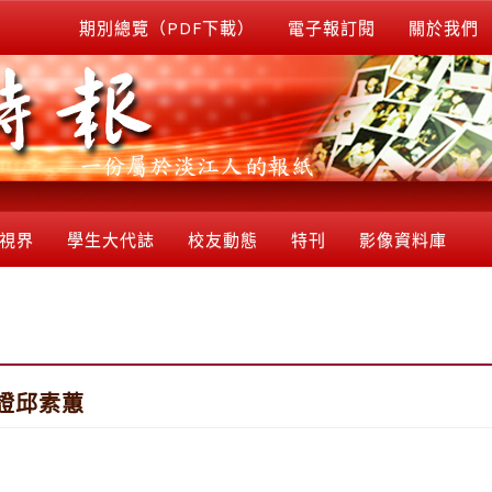
期別總覽（PDF下載）
電子報訂閱
關於我們
視界
學生大代誌
校友動態
特刊
影像資料庫
證邱素蕙