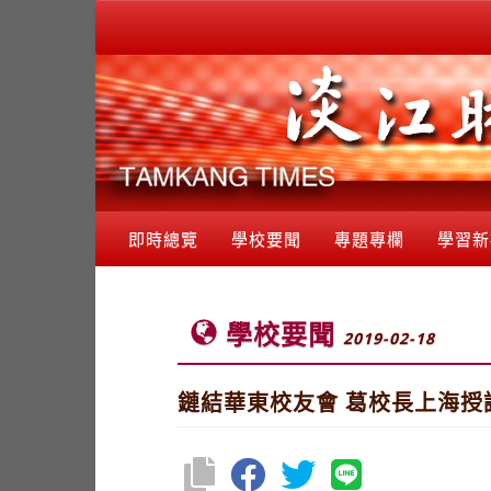
即時總覽
學校要聞
專題專欄
學習新
學校要聞
2019-02-18
鏈結華東校友會 葛校長上海授