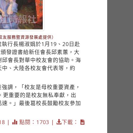
校友服務暨資源發展處提供）
行長楊淑娟於1月19、20日赴
長頒發證書給新任會長邱素蕙，大
謝邱會長對華中校友會的協助。海
天中、大陸各校友會代表等，約
並強調，「校友是母校重要資產，
。更重要的是校友無私奉獻，出
迅速。」最後葛校長鼓勵校友參加
18 |
點閱：1703 |
下載：