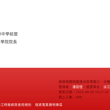
8中學結盟
工學院院長
個資相關問題請洽受理窗口，分機2
管理者：
潘劭愷
/ 建置單位：
淡
更新日期：2026-08-06 10:21:43
線上人數：688
淡江時報網頁使用規則
個資蒐集聲明專區