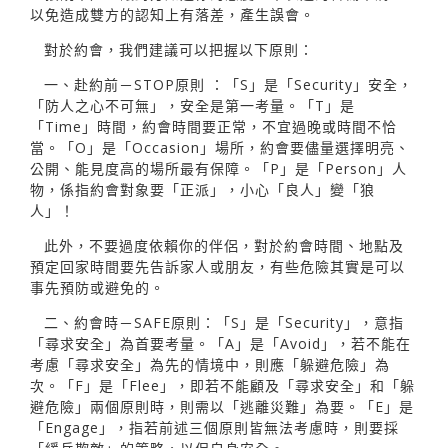
以免造成雙方的認知上有落差，產生誤會。
對於約會，我們建議可以把握以下原則：
一、赴約前－STOP原則 ：「S」是「Security」安全，
「防人之心不可無」，安全是第一考量。「T」是
「Time」時間，約會時間要正常，不宜過晚或時間不恰
當。「O」是「Occasion」場所，約會要儘量選擇明亮、
公開、能見度高的場所最有保障。「P」是「Person」人
物，係指約會對象要「正派」，小心「良人」變「狼
人」！
此外，不要過度依賴你的伴侶，對於約會時間、地點及
預定回家時間要先告訴家人或朋友，有些危險其實是可以
事先預防或避免的。
二、約會時－SAFE原則：「S」是「Security」，意指
「尋求安全」為首要考量。「A」是「Avoid」，若不能在
考慮「尋求安全」為先的情境中，則應「躲避危險」為
次。「F」是「Flee」，即若不能顧及「尋求安全」和「躲
避危險」兩個原則時，則需以「逃離災難」為要。「E」是
「Engage」，指若前述三個原則皆無法考慮時，則要採