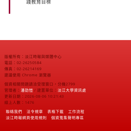
踐教育目標
版權所有：淡江時報與媒體中心
電話：02-26250584
傳真：02-26214169
建議使用 Chrome 瀏覽器
個資相關問題請洽受理窗口，分機2799
管理者：
潘劭愷
/ 建置單位：
淡江大學資訊處
更新日期：2026-08-06 10:21:43
線上人數：1476
聯絡我們
法令規章
表格下載
工作流程
淡江時報網頁使用規則
個資蒐集聲明專區