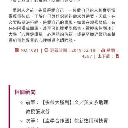
「緩兵欺敵」的策略，以保自身安全。
愛別人之前，先懂得愛自己，一位愛自己的人其實更懂
得尊重彼此，了解自己與伴侶間的需求與需要，因此，在
必要時堅決拒絕，是愛自己的表現。如果在親密關係上有
任何困擾或問題，甚至可能遭受到傷害，歡迎來信到淡江
大學「心理健康操」心理諮詢信箱，或是至職涯暨諮商輔
導組預約專業的心理輔導老師晤談。
NO.1081 |
更新時間：2019-02-18 |
點閱：
4367 |
下載：
相關新聞
前筆：【多益大勝利】文／英文系助理
教授張淑芬
次筆：【產學合作圈】徐新逸用科技實