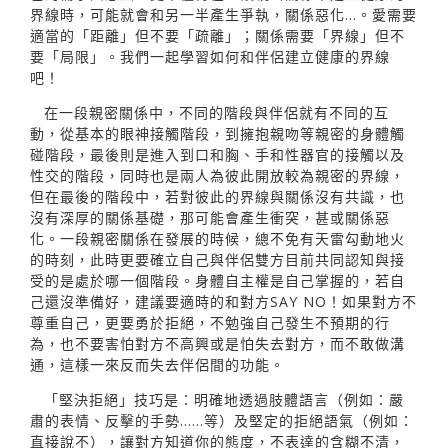
界線時，可能就會和另一半產生爭執，關係惡化…。愛需要
適當的「距離」但不要「疏離」；關係需要「界線」但不
要「局限」。我們一起學習如何和伴侶建立健康的界線
吧！
在一段親密關係中，不同的階段與伴侶就有不同的互
動，從基本的眼神接觸階段，到擁抱親吻等親密的身體觸
碰階段，最後則是進入到口和胸、手和性器官的接觸以及
性交的階段，同時也是兩人為彼此開放較為親密的界線，
但在最後的階段中，若對彼此的界線與關係沒有共識，也
沒有深厚的關係基礎，那可能會產生衝突，甚或關係惡
化。一段親密關係在發展的時候，總不免有天雷勾動地火
的時刻，此時更要確立自己與伴侶雙方目前共同認知與接
受的是處於哪一個階段。身體自主權是自己掌握的，若自
己還沒準備好，建議要適時的和對方SAY NO！如果對方不
尊重自己，更要勇於拒絕，不勉強自己發生不預期的行
為，也不要害怕對方不高興或是怕失去對方，而不敢做溝
通，這樣一來反而失去伴侶間的功能。
「堅決拒絕」技巧是：明確地透過肢體語言（例如：嚴
肅的表情、反擊的手勢……等）及堅定的拒絕語氣（例如：
直接說不），讓對方知道你的態度，不表達的含糊不清，