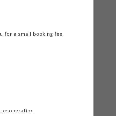
u for a small booking fee.
cue operation.