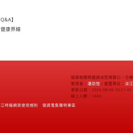
Q&A】
的健康界線
個資相關問題請洽受理窗口，分機2
管理者：
潘劭愷
/ 建置單位：
淡
更新日期：2026-08-06 10:21:43
線上人數：1406
淡江時報網頁使用規則
個資蒐集聲明專區