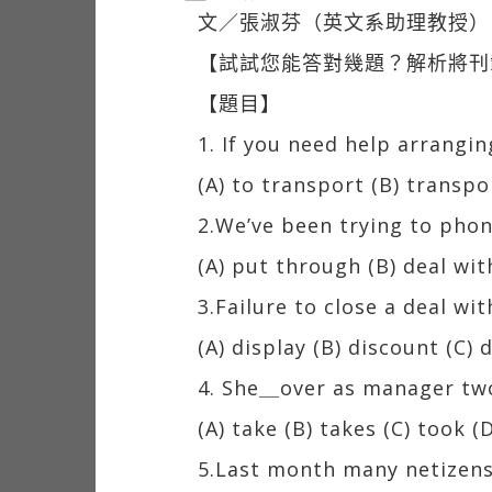
文／張淑芬（英文系助理教授）
【試試您能答對幾題？解析將刊
【題目】
1. If you need help arrangi
(A) to transport (B) transp
2.We’ve been trying to phone
(A) put through (B) deal wit
3.Failure to close a deal wi
(A) display (B) discount (C) 
4. She＿over as manager tw
(A) take (B) takes (C) took (D
5.Last month many netizens