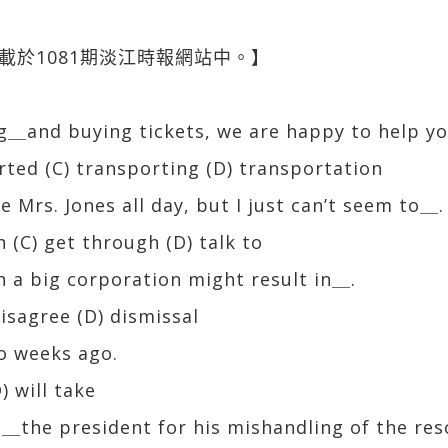
載於1081期淡江時報網站中。】
ng＿and buying tickets, we are happy to help yo
orted (C) transporting (D) transportation
 Mrs. Jones all day, but I just can’t seem to＿.
h (C) get through (D) talk to
th a big corporation might result in＿.
disagree (D) dismissal
o weeks ago.
) will take
＿the president for his mishandling of the res