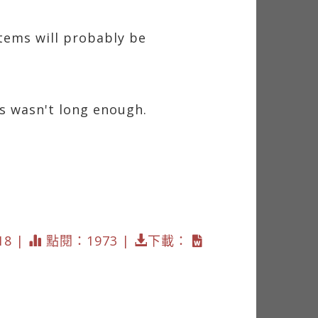
tems will probably be
rs wasn't long enough.
18 |
點閱：1973 |
下載：