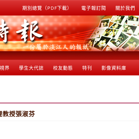
期別總覽（PDF下載）
電子報訂閱
關於我們
視界
學生大代誌
校友動態
特刊
影像資料庫
理教授張淑芬