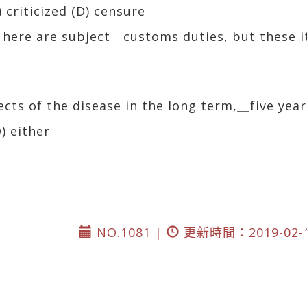
) criticized (D) censure
 here are subject＿customs duties, but these i
fects of the disease in the long term,＿five yea
D) either
）
NO.1081 |
更新時間：2019-02-