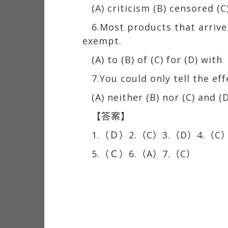
(A) criticism (B) censored (C
6.Most products that arrive
exempt.
(A) to (B) of (C) for (D) with
7.You could only tell the ef
(A) neither (B) nor (C) and (
【答案】
1.（Ｄ）2.（C）3.（D）4.（C
5.（Ｃ）6.（A）7.（C）