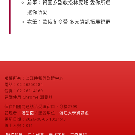
前筆：資圖系副教授林雯瑤 愛你所選
選你所愛
次筆：歐俄冬令營 多元資訊拓展視野
版權所有：淡江時報與媒體中心
電話：02-26250584
傳真：02-26214169
建議使用 Chrome 瀏覽器
個資相關問題請洽受理窗口，分機2799
管理者：
潘劭愷
/ 建置單位：
淡江大學資訊處
更新日期：2026-08-06 10:21:43
線上人數：811
聯絡我們
法令規章
表格下載
工作流程