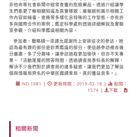
非他命等社會新聞中經常查獲的危險藥品，透過介紹讓學
生們能更了解相關知識及真實樣貌；展報館則展示相關工
作內容如緝毒、查賄等多樣化且特殊的工作型態，亦有許
多與國際合作的案例；鑑定科學處則透過詳細解說及實驗
室參觀，介紹科學鑑識相關內容。
參加者、戰略碩一梁譯允感謝所上安排這次的參訪，她
認為最有趣的部份是鈔票鑑識的部分，使這趟參訪褪去幾
分嚴肅，多了分趣味，讓參訪過程更加愉快，但亦不失專
業。「活動尾聲的問答時間，透過調查局季科長的解釋，
解決不少我們對於調查局的諸多疑惑，讓我們更加了解這
個與情報局齊名的中華民國調查局，真的獲益良多。」
NO.1081 |
更新時間：2019-02-18 |
點閱：
1574 |
下載：
相關新聞