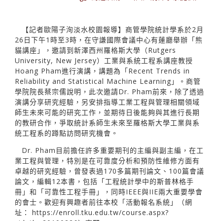
【記者歐陽子洵淡水校園報導】商管學院統計學系於2月
26日下午1時至3時，在守謙國際會議中心有蓮廳舉辦「熊
貓講座」，邀請到新澤西州羅格斯大學（Rutgers
University, New Jersey）工業與系統工程系講座教授
Hoang Pham進行演講，講題為「Recent Trends in
Reliability and Statistical Machine Learning」。商管
學院院長蔡宗儒說明，此次邀請Dr. Pham前來，除了透過
演講分享研究經驗，另安排指導工業工程與管理相關領域
師生未來可能的研究工作，並期待日後能夠與其進行長期
的教研合作，爭取統計系師生未來至羅格斯大學工業與系
統工程系的蹲點訪問研究機會。
Dr. Pham目前擔任許多重要期刊的主編與副主編，在工
業工程與管理，特別是在可靠度分析和預防性維修方面有
卓越的研究經驗，曾發表過170多篇期刊論文、100篇會議
論文，編輯12本書，包括「工程統計學中的斯普林格手
冊」和「可靠性工程手冊」，同時IEEE與IIE兩大重要學會
的會士。歡迎有興趣者前往本校「活動報名系統」（網
址：
https://enroll.tku.edu.tw/course.aspx?