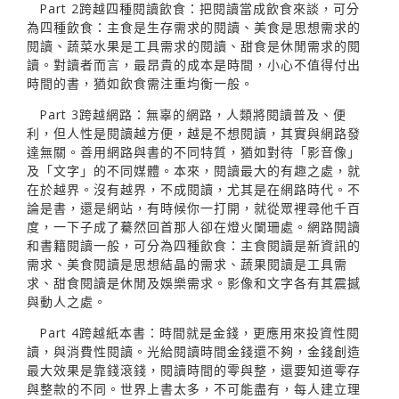
Part 2跨越四種閱讀飲食：把閱讀當成飲食來談，可分
為四種飲食：主食是生存需求的閱讀、美食是思想需求的
閱讀、蔬菜水果是工具需求的閱讀、甜食是休閒需求的閱
讀。對讀者而言，最昂貴的成本是時間，小心不值得付出
時間的書，猶如飲食需注重均衡一般。
Part 3跨越網路：無辜的網路，人類將閱讀普及、便
利，但人性是閱讀越方便，越是不想閱讀，其實與網路發
達無關。善用網路與書的不同特質，猶如對待「影音像」
及「文字」的不同媒體。本來，閱讀最大的有趣之處，就
在於越界。沒有越界，不成閱讀，尤其是在網路時代。不
論是書，還是網站，有時候你一打開，就從眾裡尋他千百
度，一下子成了驀然回首那人卻在燈火闌珊處。網路閱讀
和書籍閱讀一般，可分為四種飲食：主食閱讀是新資訊的
需求、美食閱讀是思想結晶的需求、蔬果閱讀是工具需
求、甜食閱讀是休閒及娛樂需求。影像和文字各有其震撼
與動人之處。
Part 4跨越紙本書：時間就是金錢，更應用來投資性閱
讀，與消費性閱讀。光給閱讀時間金錢還不夠，金錢創造
最大效果是靠錢滾錢，閱讀時間的零與整，還要知道零存
與整款的不同。世界上書太多，不可能盡有，每人建立理