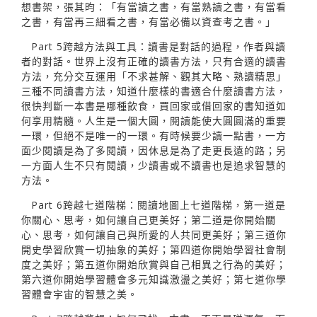
想書架，張其昀：「有當讀之書，有當熟讀之書，有當看
之書，有當再三細看之書，有當必備以資查考之書。」
Part 5跨越方法與工具：讀書是對話的過程，作者與讀
者的對話。世界上沒有正確的讀書方法，只有合適的讀書
方法，充分交互運用「不求甚解、觀其大略、熟讀精思」
三種不同讀書方法，知道什麼樣的書適合什麼讀書方法，
很快判斷一本書是哪種飲食，買回家或借回家的書知道如
何享用精髓。人生是一個大圓，閱讀能使大圓圓滿的重要
一環，但絕不是唯一的一環。有時候要少讀一點書，一方
面少閱讀是為了多閱讀，因休息是為了走更長遠的路；另
一方面人生不只有閱讀，少讀書或不讀書也是追求智慧的
方法。
Part 6跨越七道階梯：閱讀地圖上七道階梯，第一道是
你關心、思考，如何讓自己更美好；第二道是你開始關
心、思考，如何讓自己與所愛的人共同更美好；第三道你
開史學習欣賞一切抽象的美好；第四道你開始學習社會制
度之美好；第五道你開始欣賞與自己相異之行為的美好；
第六道你開始學習體會多元知識激盪之美好；第七道你學
習體會宇宙的智慧之美。