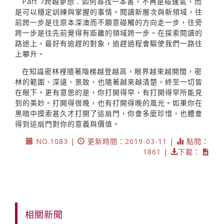
Part 7跨越夢想：如何尋找一本書，不再是碰運氣，而
是可以穩定訓練與掌握的事情。閱讀新層次與新領域，往
前跨一步是往原本深澳而不願意碰觸的方向走一步，往旁
跨一步是往先前覺得有距離的領域跨一步。在探索閱讀的
路途上，最好有追趕的對象，追趕過程會驅使我們一路往
上攀升。
在知識密林裡隨著階梯越登越高，眼界越來越開闊，密
林的範圍、深遠、景致，也隨著越來越清楚，終至一切皆
在眼下。更有意思的是，你打開得早，有打開得早所能見
到的美妙。打開得很晚，也有打開得晚的風光。如果你在
黑暗中摸索甚久才打開了這扇門，你會多麼珍惜，也體會
得到這扇門對你的意義與價值。
NO.1083 |
更新時間：2019-03-11 |
點閱：
1861 |
下載：
相關新聞