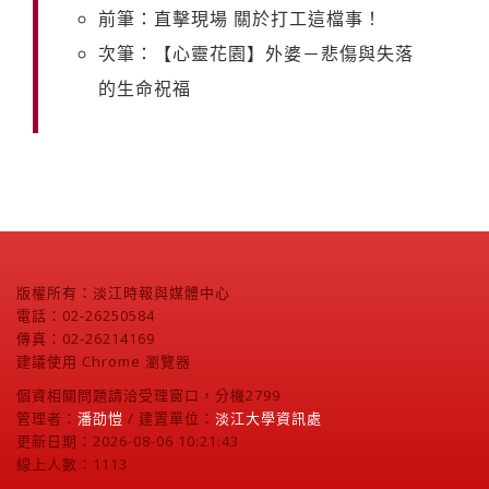
前筆：直擊現場 關於打工這檔事！
次筆：【心靈花園】外婆－悲傷與失落
的生命祝福
版權所有：淡江時報與媒體中心
電話：02-26250584
傳真：02-26214169
建議使用 Chrome 瀏覽器
個資相關問題請洽受理窗口，分機2799
管理者：
潘劭愷
/ 建置單位：
淡江大學資訊處
更新日期：2026-08-06 10:21:43
線上人數：1113