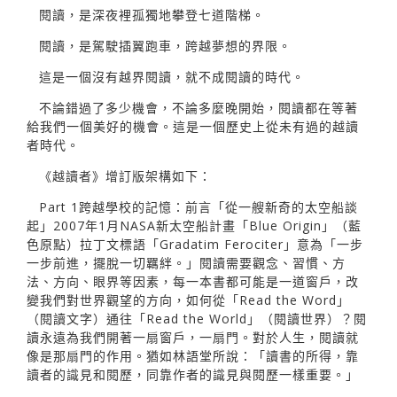
閱讀，是深夜裡孤獨地攀登七道階梯。
閱讀，是駕駛插翼跑車，跨越夢想的界限。
這是一個沒有越界閱讀，就不成閱讀的時代。
不論錯過了多少機會，不論多麼晚開始，閱讀都在等著
給我們一個美好的機會。這是一個歷史上從未有過的越讀
者時代。
《越讀者》增訂版架構如下：
Part 1跨越學校的記憶：前言「從一艘新奇的太空船談
起」2007年1月NASA新太空船計畫「Blue Origin」（藍
色原點）拉丁文標語「Gradatim Ferociter」意為「一步
一步前進，擺脫一切羈絆。」閱讀需要觀念、習慣、方
法、方向、眼界等因素，每一本書都可能是一道窗戶，改
變我們對世界觀望的方向，如何從「Read the Word」
（閱讀文字）通往「Read the World」（閱讀世界）？閱
讀永遠為我們開著一扇窗戶，一扇門。對於人生，閱讀就
像是那扇門的作用。猶如林語堂所說：「讀書的所得，靠
讀者的識見和閱歷，同靠作者的識見與閱歷一樣重要。」