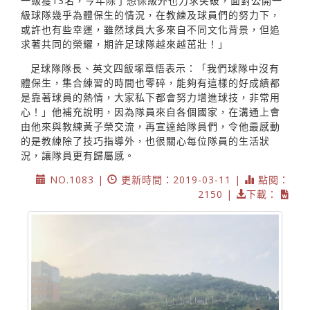
一級獲13名，今年除了想保級外也力求突破，面對公開一
級球隊幾乎為體保生的情況，在教練及球員們的努力下，
或許也有些幸運，雖然球員大多來自不同文化背景，但追
求著共同的榮耀，期許足球隊越來越茁壯！」
足球隊隊長、英文四飯塚章悟表示：「我們球隊中沒有
體保生，集合練習的時間也零碎，能夠有這樣的好成績都
是靠著球員的熱情，大家私下都會努力增進球技，非常用
心！」他補充說明，因為隊員來自各個國家，在溝通上會
由他來與教練黃子榮交流，再宣達給隊員們，令他最感動
的是教練除了技巧指導外，也很關心每位隊員的生活狀
況，讓隊員更有歸屬感。
NO.1083 |
更新時間：2019-03-11 |
點閱：
2150 |
下載：