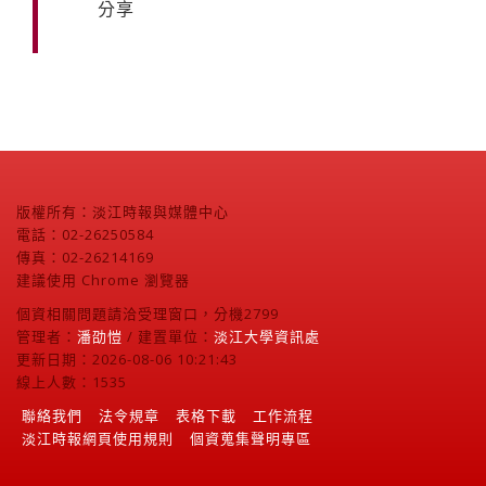
分享
版權所有：淡江時報與媒體中心
電話：02-26250584
傳真：02-26214169
建議使用 Chrome 瀏覽器
個資相關問題請洽受理窗口，分機2799
管理者：
潘劭愷
/ 建置單位：
淡江大學資訊處
更新日期：2026-08-06 10:21:43
線上人數：1535
聯絡我們
法令規章
表格下載
工作流程
淡江時報網頁使用規則
個資蒐集聲明專區