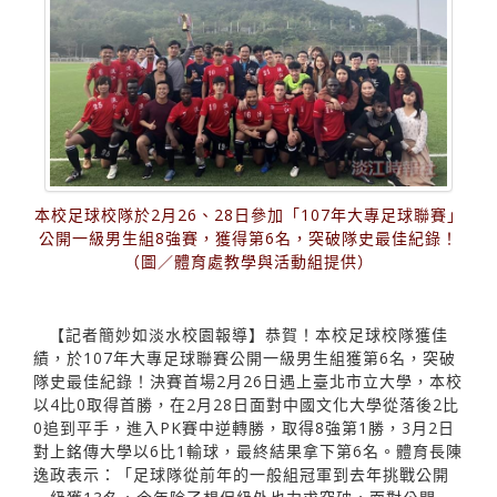
本校足球校隊於2月26、28日參加「107年大專足球聯賽」
公開一級男生組8強賽，獲得第6名，突破隊史最佳紀錄！
（圖／體育處教學與活動組提供）
【記者簡妙如淡水校園報導】恭賀！本校足球校隊獲佳
績，於107年大專足球聯賽公開一級男生組獲第6名，突破
隊史最佳紀錄！決賽首場2月26日遇上臺北市立大學，本校
以4比0取得首勝，在2月28日面對中國文化大學從落後2比
0追到平手，進入PK賽中逆轉勝，取得8強第1勝，3月2日
對上銘傳大學以6比1輸球，最終結果拿下第6名。體育長陳
逸政表示：「足球隊從前年的一般組冠軍到去年挑戰公開