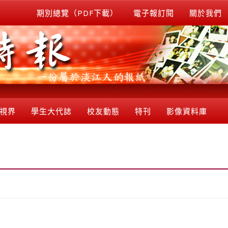
期別總覽（PDF下載）
電子報訂閱
關於我們
視界
學生大代誌
校友動態
特刊
影像資料庫