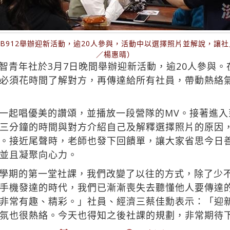
在B912舉辦迎新活動，逾20人參與，活動中以選擇照片並解說，讓
／楊惠晴）
智青年社於3月7日晚間舉辦迎新活動，逾20人參與
必須花時間了解對方，再傳達給所有社員，帶動熱絡
一起唱優美的讚頌，並播放一段營隊的MV。接著進入
三分鐘的時間與對方介紹自己及解釋選擇照片的原因
。接近尾聲時，老師也發下回饋單，讓大家省思今日
並且凝聚向心力。
學期的第一堂社課，我們改變了以往的方式，除了少
手機發達的時代，我們已漸漸喪失去聽懂他人要傳達
非常有趣、精彩。」社員、經濟三蔡佳勳表示：「迎
氛也很熱絡。今天也得知之後社課的規劃，非常期待