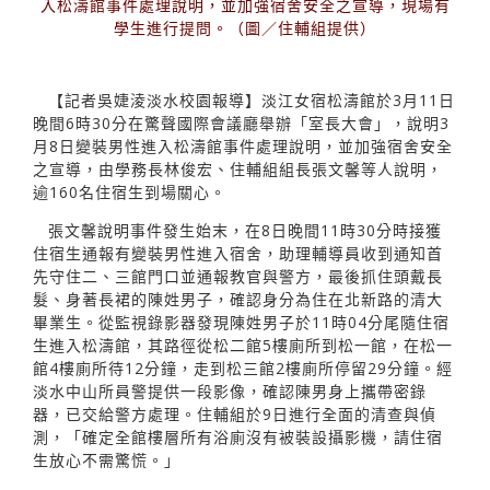
入松濤館事件處理說明，並加強宿舍安全之宣導，現場有
學生進行提問。（圖／住輔組提供）
【記者吳婕淩淡水校園報導】淡江女宿松濤館於3月11日
晚間6時30分在驚聲國際會議廳舉辦「室長大會」，說明3
月8日變裝男性進入松濤館事件處理說明，並加強宿舍安全
之宣導，由學務長林俊宏、住輔組組長張文馨等人說明，
逾160名住宿生到場關心。
張文馨說明事件發生始末，在8日晚間11時30分時接獲
住宿生通報有變裝男性進入宿舍，助理輔導員收到通知首
先守住二、三館門口並通報教官與警方，最後抓住頭戴長
髮、身著長裙的陳姓男子，確認身分為住在北新路的清大
畢業生。從監視錄影器發現陳姓男子於11時04分尾隨住宿
生進入松濤館，其路徑從松二館5樓廁所到松一館，在松一
館4樓廁所待12分鐘，走到松三館2樓廁所停留29分鐘。經
淡水中山所員警提供一段影像，確認陳男身上攜帶密錄
器，已交給警方處理。住輔組於9日進行全面的清查與偵
測，「確定全館樓層所有浴廁沒有被裝設攝影機，請住宿
生放心不需驚慌。」