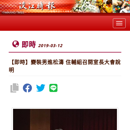
Toggl
navig
即時
2019-03-12
【即時】變裝男進松濤 住輔組召開室長大會說
明