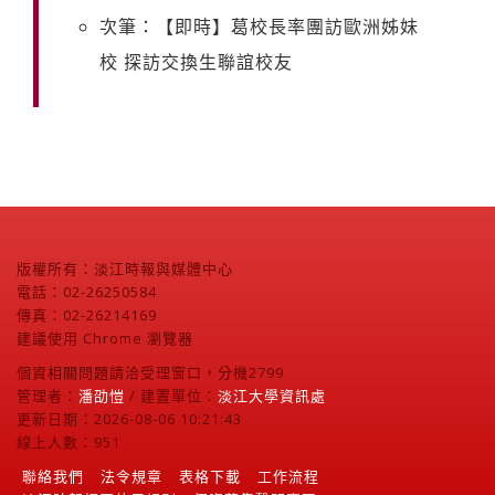
次筆：【即時】葛校長率團訪歐洲姊妹
校 探訪交換生聯誼校友
版權所有：淡江時報與媒體中心
電話：02-26250584
傳真：02-26214169
建議使用 Chrome 瀏覽器
個資相關問題請洽受理窗口，分機2799
管理者：
潘劭愷
/ 建置單位：
淡江大學資訊處
更新日期：2026-08-06 10:21:43
線上人數：951
聯絡我們
法令規章
表格下載
工作流程