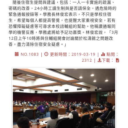
隨後住宿生提問與建議，包括：一人一卡實施的疏漏、
密碼的改善，24小時工讀生制與是否請保全，遇危險時的
緊急通報按鈕等。學務長林俊宏表示，不只是學校住宿
生，希望每個人都提高警覺，也提醒大家重視安全，若有
恐懼障礙疑慮等可尋求本校諮輔組的幫助。他稱讚通報同
學的機警反應，學務處將給予記功嘉獎。林俊宏說，「3月
12日上午10時將與住輔組開會討論關於松濤館之問題改
善，盡力清除住宿安全疑慮。」
NO.1083 |
更新時間：2019-03-19 |
點閱：
2312 |
下載：