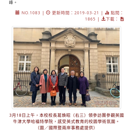
峰。
NO.1083 |
更新時間：2019-03-21 |
點閱：
1865 |
下載：
3月18日上午，本校校長葛煥昭（右三）領參訪團參觀英國
牛津大學哈福特學院，感受英式教育的校園學術氛圍。
（圖／國際暨兩岸事務處提供）