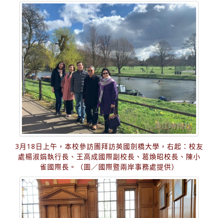
3月18日上午，本校參訪團拜訪英國劍橋大學，右起：校友
處楊淑娟執行長、王高成國際副校長、葛煥昭校長、陳小
雀國際長。（圖／國際暨兩岸事務處提供）