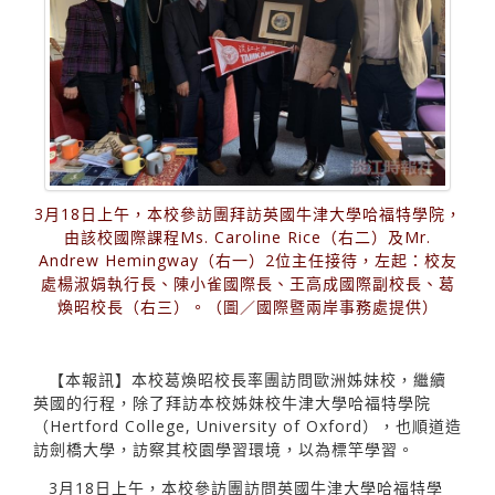
3月18日上午，本校參訪團拜訪英國牛津大學哈福特學院，
由該校國際課程Ms. Caroline Rice（右二）及Mr.
Andrew Hemingway（右一）2位主任接待，左起：校友
處楊淑娟執行長、陳小雀國際長、王高成國際副校長、葛
煥昭校長（右三）。（圖／國際暨兩岸事務處提供）
【本報訊】本校葛煥昭校長率團訪問歐洲姊妹校，繼續
英國的行程，除了拜訪本校姊妹校牛津大學哈福特學院
（Hertford College, University of Oxford），也順道造
訪劍橋大學，訪察其校園學習環境，以為標竿學習。
3月18日上午，本校參訪團訪問英國牛津大學哈福特學