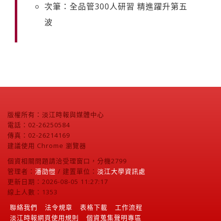
次筆：全品管300人研習 精進躍升第五
波
版權所有：淡江時報與媒體中心
電話：02-26250584
傳真：02-26214169
建議使用 Chrome 瀏覽器
個資相關問題請洽受理窗口，分機2799
管理者：
潘劭愷
/ 建置單位：
淡江大學資訊處
更新日期：2026-08-05 11:27:17
線上人數：1353
聯絡我們
法令規章
表格下載
工作流程
淡江時報網頁使用規則
個資蒐集聲明專區