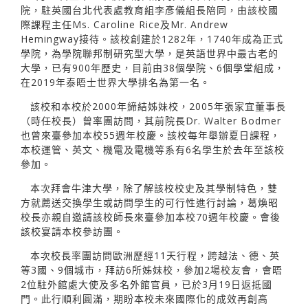
院，駐英國台北代表處教育組李彥儀組長陪同，由該校國
際課程主任Ms. Caroline Rice及Mr. Andrew
Hemingway接待。該校創建於1282年，1740年成為正式
學院，為學院聯邦制研究型大學，是英語世界中最古老的
大學，已有900年歷史，目前由38個學院、6個學堂組成，
在2019年泰晤士世界大學排名為第一名。
該校和本校於2000年締結姊妹校，2005年張家宜董事長
（時任校長）曾率團訪問，其前院長Dr. Walter Bodmer
也曾來臺參加本校55週年校慶。該校每年舉辦夏日課程，
本校運管、英文、機電及電機等系有6名學生於去年至該校
參加。
本次拜會牛津大學，除了解該校校史及其學制特色，雙
方就薦送交換學生或訪問學生的可行性進行討論，葛煥昭
校長亦親自邀請該校師長來臺參加本校70週年校慶。會後
該校宴請本校參訪團。
本次校長率團訪問歐洲歷經11天行程，跨越法、德、英
等3國、9個城市，拜訪6所姊妹校，參加2場校友會，會晤
2位駐外館處大使及多名外館官員，已於3月19日返抵國
門。此行順利圓滿，期盼本校未來國際化的成效再創高