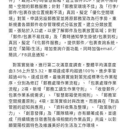
件」，啟用24小時智慧郵箱，建立領件SOP，提供不限時
間、空間的郵務服務；針對「郵務室環境不佳」及「行李/
郵件/包裹存放位置規劃不清」真因，擬定「優化空間環
境」對策，申請另設郵務室並將原郵務室改為行李房，重
新規畫各類郵件收存管理模式分區放置，建立分類放置
圖，張貼於入口處，以便了解郵件及包裹放置區域；針對
「郵件/包裹不易找尋」及「費時通知學生掛號/包裹到校」
真因，擬定「E化郵件服務」，提供郵件／包裹查詢系統，
並在「蘭陽i生活」增加查詢介面功能，同時加強email／
簡訊／FB訊息通知。
對策實施後，進行第二次滿意度調查，整體平均滿意度
由3.56上升至5.32，單項達成率均超過100％，進步率皆
超過40％，達成目標。最後將實施對策完成標準化作業程
序，分別為修訂「郵務處理作業流程」、「包裹處理作業
流程」2項，新增「郵務工讀生作業守則」、「收發郵件／
包裹作業系統需求」、「智慧郵箱使用規則」、「郵務室
空間規畫原則」4項，並落實檢討與改進。而圈員在「對品
管圈的認知與應用」、「資料收集及整理」、「政策執行
力」、「創意發揮」及「團隊精神」亦有顯著成長，並達
成「持續精進住宿書院各項相關的作業品質」共識，以彰
顯蘭陽校園特色及維護美好的生活及工作環境。