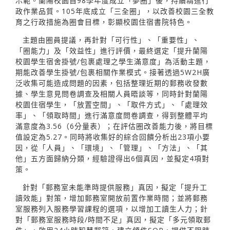
示範。蘭陽校園自98學年度成立「夢圈」後，持續精進行
政作業品質。105年底成立「三全圈」，以改善校園三全教
育之行政措施為圈會目標，彰顯校園住宿書院特色。
主題由圈員提議，再針對「可行性」、「重要性」、
「圈能力」及「效益性」進行評價，最終選定「提升蘭陽
校園學生宿舍掛號/包裹處理之學生滿意度」為活動主題，
期能改善學生掛號/包裹相關作業模式。接著透過5W2H廣
泛收集可能造成問題的因素，包括整理近期的郵務收發數
據、學生意見問卷調查及相關人員晤談等，同時針對蘭陽
校園住宿學生，「放置空間」、「取件方式」、「處理效
率」、「領取時間」進行滿意度問卷調查，得到整體平均
滿意度為3.56（6分量表）；在評估圈改善能力後，將目標
值設定為5.27。同時將收集好的綜合回饋分析出23項小要
因，從「人員」、「環境」、「管理」、「方法」、「其
他」五方面歸納分類，經驗證得出6個真因，並擬定4項對
策。
針對「郵務室未能準時提供服務」真因，擬定「提升工
讀效能」對策，增加郵務室開放前置作業時間；並將郵務
室服務列入服務學習課程的選項，以增加工讀生人力；針
對「郵務室服務時段/時間不足」真因，擬定「多元領取郵