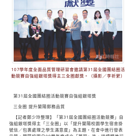
107學年度全面品質管理研習會邀請第31屆全國團結圈活
動競賽自強組銀塔獎得主三全圈獻獎。（攝影／李祈縈）
第31屆全國團結圈活動競賽自強組銀塔獎
三全圈 提升蘭陽郵務品質
【記者鄭少玲整理】「第31屆全國團結圈活動競賽」自
強組銀塔獎得主「三全圈」以「提升蘭陽校園學生宿舍掛
號信／包裹處理之學生滿意度」為主題，在會中進行發表