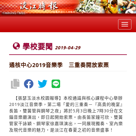
Toggl
navig
學校要聞
2019-04-29
通核中心2019音樂季 三重奏開放索票
【張瑟玉淡水校園報導】本校通識與核心課程中心舉辦
2019淡江音樂季，第二場「愛的三重奏－『高貴的晚宴』
長笛，雙簧管與鋼琴之夜」將於5月3日晚上7時30分在文
錙音樂廳演出，即日起開始索票。由長笛家鐘可欣、雙簧
管家干詠穎、鋼琴家徐嘉琪演出，一同展現獨奏、室內樂
及現代音樂的魅力，是淡江在春夏之初的音樂盛事！