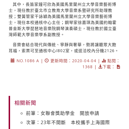
其中，長笛家鐘可欣為美國馬里蘭州立大學音樂藝術博
士，現任教於臺北市立教育大學音樂系暨研究所助理教
授；雙簧管家干詠穎為美國馬里蘭州立大學音樂藝術博
士，現任本校通核中心主任；鋼琴家徐嘉琪為美國約翰霍
普金斯大學琵琶地音樂院鋼琴演奏碩士，現任教於國立臺
灣師範大學音樂學系副教授。
音樂會結合現代與傳統、寧靜與奢華，勢將讓聽眾大飽
耳福，索票可至通核中心I802室，或逕洽校內分機2126。
NO.1086 A |
更新時間：2020-04-04 |
點閱：
1368 |
下載：
相關新聞
前筆：女聯會獎助學金 開放申請
次筆：23年不間斷 本校攜手上海國際