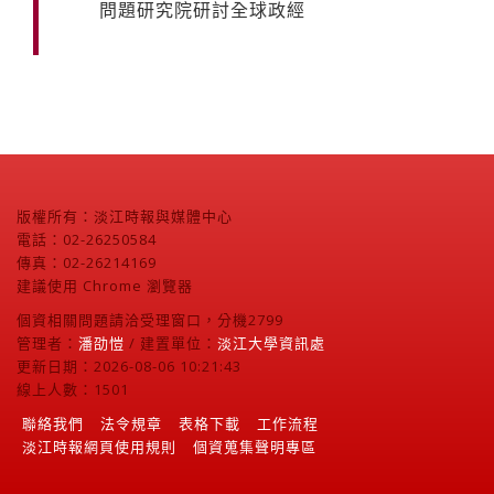
問題研究院研討全球政經
版權所有：淡江時報與媒體中心
電話：02-26250584
傳真：02-26214169
建議使用 Chrome 瀏覽器
個資相關問題請洽受理窗口，分機2799
管理者：
潘劭愷
/ 建置單位：
淡江大學資訊處
更新日期：2026-08-06 10:21:43
線上人數：1501
聯絡我們
法令規章
表格下載
工作流程
淡江時報網頁使用規則
個資蒐集聲明專區