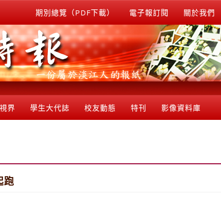
期別總覽（PDF下載）
電子報訂閱
關於我們
視界
學生大代誌
校友動態
特刊
影像資料庫
起跑