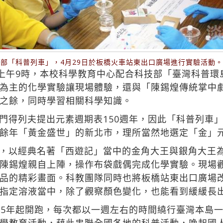
部「科普列車」，4月29日於板橋火車站東出口廣場進行實驗活動
日上午9時，本校科學教育中心配合科技部「臺灣科普
為主的化學實驗讓現場體驗，還與「陳錫煌傳統掌中
之餘，同時學習相關科學知識。
門得列夫提出元素週期表150週年，因此「科普列車
餘年「黃金盛世」的新北市，理所當然地選定「金」
，以經典名著「西遊記」當中的金角大王與銀角大王
陳錫煌親自上陣，操作布袋戲偶完成化學實驗。現場
品的精彩畫面。科教團隊同時也將板橋站東出口廣場
指定溶液當中，除了觀察顏色變化，也能看到緩緩長
05年起開跑，每次都以一週左右的時間繞行臺灣本島