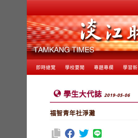
即時總覽
學校要聞
專題專欄
學習新
學生大代誌
2019-05-06
福智青年社淨灘