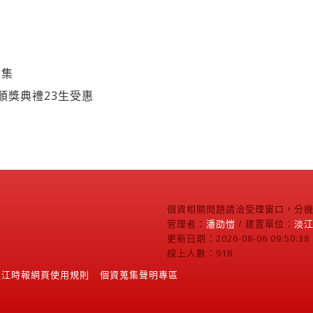
市集
頒獎典禮23生受惠
個資相關問題請洽受理窗口，分機2
管理者：
潘劭愷
/ 建置單位：
淡
更新日期：2026-08-06 09:50:38
線上人數：918
淡江時報網頁使用規則
個資蒐集聲明專區