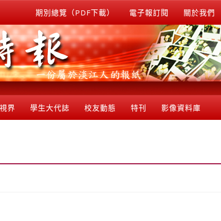
期別總覽（PDF下載）
電子報訂閱
關於我們
視界
學生大代誌
校友動態
特刊
影像資料庫