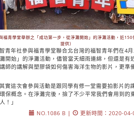
參與福青學堂舉辦之「成功第一步，從淨灘開始」的淨灘活動，近15
提供）
智青年社參與福青學堂聯合北台灣的福智青年們在4月
灘開始」的淨灘活動，儘管當天細雨連綿，但還是有近
講師的講解與塑膠袋如何傷害海洋生物的影片，更準
其實這次會參與活動是跟同學有修一堂需要拍影片的
環保概念。在淨灘完後，撿了不少平常我們會用到的
人！」
NO.1086 B |
更新時間：2020-04-