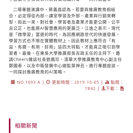
二場專題演講中，蔡義昌認為，若要與推廣教育相結
合，必定得從內部－課室學習及外部－產業與行銷來轉
型，如此一來，對社會、學習者及產業才能更公開、公平
且公正，也能將AI智慧應用的更廣泛。江逸之表示，現代
是「微學習」當道的時代，為因應網路世代的快速發展，
學習方式也不限在實體教材上，因此教材上應符合「有
益、有趣、有用、好用」這四大特點，才能真正吸引到學
習者。最後，在東吳大學推廣部吳吉政主任的主持下，邀
請Cheers雜誌社長劉鳳珍、清華大學推廣教育中心副主任
鄭國泰，以及中衛發展中心總監葉神丑，進行專題座談，
一同探討推廣教育的AI策略。
NO.1093 A |
更新時間：2019-10-05 |
點閱：
1842 |
下載：
相關新聞