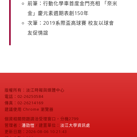
前筆：行動化學車首度金門亮相 「奈米
金」慶元素週期表創150年
次筆：2019系際盃高球賽 校友以球會
友促情誼
版權所有：淡江時報與媒體中心
電話：02-26250584
傳真：02-26214169
建議使用 Chrome 瀏覽器
個資相關問題請洽受理窗口，分機2799
管理者：
潘劭愷
/ 建置單位：
淡江大學資訊處
更新日期：2026-08-06 10:21:43