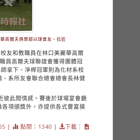
美麗華高爾夫俱樂部以球會友，拉近
5位校友和教職員在林口美麗華高爾
校教職員高爾夫球聯誼會獲得團體冠
老師拿下、淨桿冠軍則為化材系校
鴻、系所友會聯合總會總會長林健
拉近彼此間情感。賽後於球場宴會廳
績各項頒獎外，亦提供各式豐富摸
05 |
點閱：1340 |
下載：