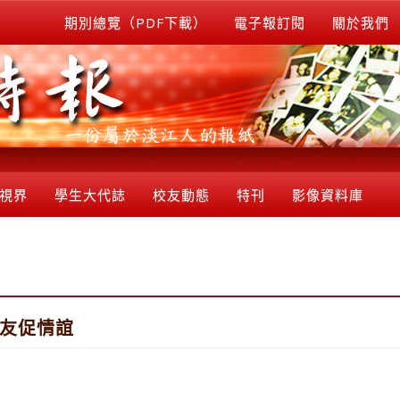
期別總覽（PDF下載）
電子報訂閱
關於我們
視界
學生大代誌
校友動態
特刊
影像資料庫
會友促情誼