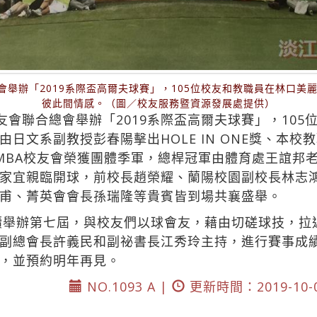
會舉辦「2019系際盃高爾夫球賽」，105位校友和教職員在林口
彼此間情感。（圖／校友服務暨資源發展處提供）
友會聯合總會舉辦「2019系際盃高爾夫球賽」，10
日文系副教授彭春陽擊出HOLE IN ONE獎、本
MBA校友會榮獲團體季軍，總桿冠軍由體育處王誼邦
家宜親臨開球，前校長趙榮耀、蘭陽校園副校長林志
甫、菁英會會長孫瑞隆等貴賓皆到場共襄盛舉。
連續舉辦第七屆，與校友們以球會友，藉由切磋球技，
副總會長許義民和副祕書長江秀玲主持，進行賽事成
，並預約明年再見。
NO.1093 A |
更新時間：2019-10-