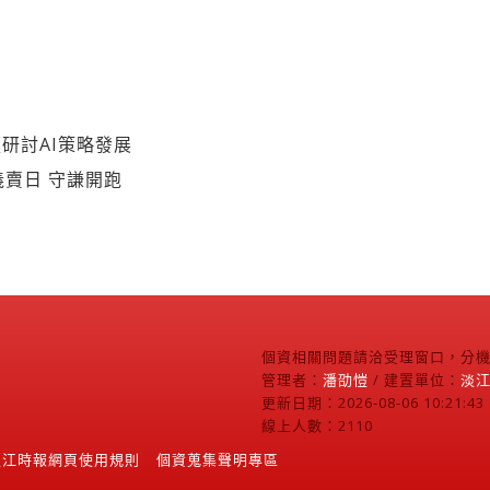
研討AI策略發展
義賣日 守謙開跑
個資相關問題請洽受理窗口，分機2
管理者：
潘劭愷
/ 建置單位：
淡
更新日期：2026-08-06 10:21:43
線上人數：2110
淡江時報網頁使用規則
個資蒐集聲明專區