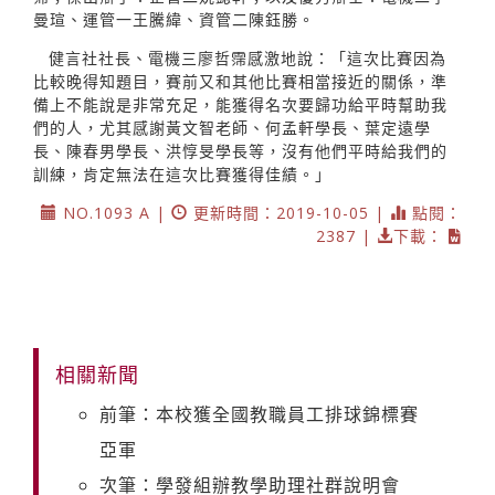
曼瑄、運管一王騰緯、資管二陳鈺勝。
健言社社長、電機三廖哲霈感激地說：「這次比賽因為
比較晚得知題目，賽前又和其他比賽相當接近的關係，準
備上不能說是非常充足，能獲得名次要歸功給平時幫助我
們的人，尤其感謝黃文智老師、何孟軒學長、葉定遠學
長、陳春男學長、洪惇旻學長等，沒有他們平時給我們的
訓練，肯定無法在這次比賽獲得佳績。」
NO.1093 A |
更新時間：2019-10-05 |
點閱：
2387 |
下載：
相關新聞
前筆：本校獲全國教職員工排球錦標賽
亞軍
次筆：學發組辦教學助理社群說明會