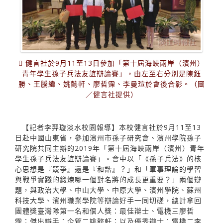
 健言社於9月11至13日參加「第十屆海峽兩岸（濱州）
青年學生孫子兵法友誼辯論賽」，由左至右分別是陳鈺
勝、王騰緯、姚懿軒、廖哲霈、李曼瑄於會後合影。（圖
／健言社提供）
【記者李羿璇淡水校園報導】本校健言社於9月11至13
日赴中國山東省，參加濱州市孫子研究會、濱州學院孫子
研究院共同主辦的2019年「第十屆海峽兩岸（濱州）青年
學生孫子兵法友誼辯論賽」。會中以「《孫子兵法》的核
心思想是『競爭』還是『和諧』？」和「軍事理論的學習
與戰爭實踐的鍛煉哪一個對名將的成長更重要？」兩個辯
題，與政治大學、中山大學、中原大學、濱州學院、蘇州
科技大學、濱州職業學院等辯論好手一同切磋，總計拿回
團體獎臺灣隊第一名和個人獎：最佳辯士、電機三廖哲
霈；傑出辯手：企管二姚懿軒；以及優秀辯士：電機二李