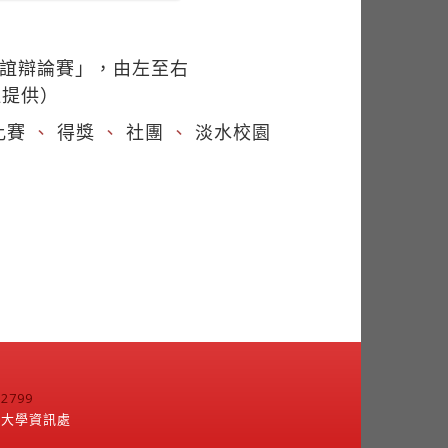
友誼辯論賽」，由左至右
社提供）
比賽
、
得獎
、
社團
、
淡水校園
799
江大學資訊處