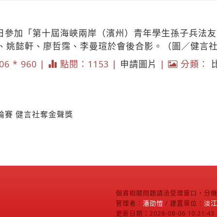
13日參加「第十屆海峽兩岸（濱州）青年學生孫子兵法
、姚懿軒、廖哲霈、李曼瑄於會後合影。（圖／健言
06 * 960 |
點閱：1153 |
申請圖片
|
分類：
論賽 健言社奪金聲獎
個資相關問題請洽受理窗口，分機2
管理者：
潘劭愷
/ 建置單位：
淡
更新日期：2026-08-06 10:21:43