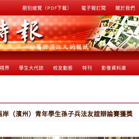
期別總覽（PDF下載）
電子報訂閱
關於我們
視界
學生大代誌
校友動態
特刊
影像資料庫
峽兩岸（濱州）青年學生孫子兵法友誼辯論賽獲獎