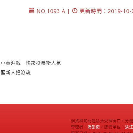
NO.1093 A |
更新時間：2019-10-
派小黃迎戰 快來投票衝人氣
喚醒新人搖滾魂
個資相關問題請洽受理窗口，分機2
管理者：
潘劭愷
/ 建置單位：
淡