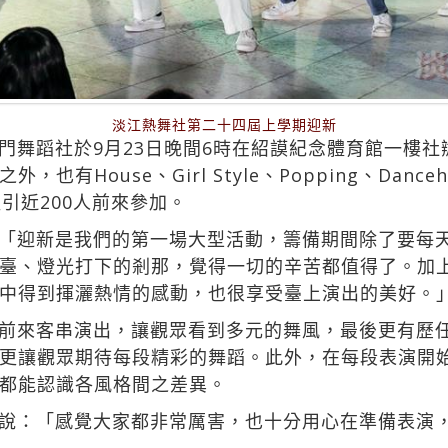
淡江熱舞社第二十四屆上學期迎新
門舞蹈社於9月23日晚間6時在紹謨紀念體育館一樓
ouse、Girl Style、Popping、Dancehall
引近200人前來參加。
「迎新是我們的第一場大型活動，籌備期間除了要每
臺、燈光打下的剎那，覺得一切的辛苦都值得了。加
中得到揮灑熱情的感動，也很享受臺上演出的美好。
前來客串演出，讓觀眾看到多元的舞風，最後更有歷
更讓觀眾期待每段精彩的舞蹈。此外，在每段表演開
都能認識各風格間之差異。
說：「感覺大家都非常厲害，也十分用心在準備表演