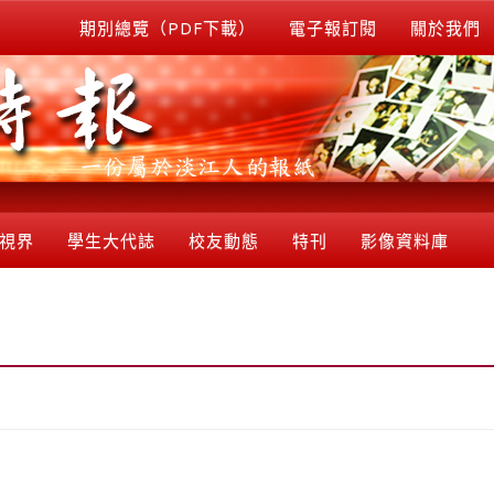
期別總覽（PDF下載）
電子報訂閱
關於我們
視界
學生大代誌
校友動態
特刊
影像資料庫