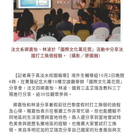
法文系卿嘉怡、林凌於「國際文化萬花筒」活動中分享法
國打工換宿經驗。（攝影／廖國融）
【記者黃于真淡水校園報導】境外生輔導組10月2日晚間
6時，在驚聲紀念大樓10樓交誼廳舉辦「國際文化萬花筒」
分享會，法文四卿嘉怡、林凌、國貿三孟艾瑞及教科三丁
陽進行分享，逾30位觀眾參與。
卿嘉怡和林凌分享暑假前往巴黎度假村打工換宿的過程
及心得，親嘉怡表示在餐廳工作非常忙碌，但也能體驗不
同地區的生活習慣與當地特色。兩人還分享到當地嘗試特
色美食與遊歷名勝地區的經驗，也推薦大家嘗試打工換
宿。來自多明尼加的艾瑞克分享自己國家的社會風俗與文