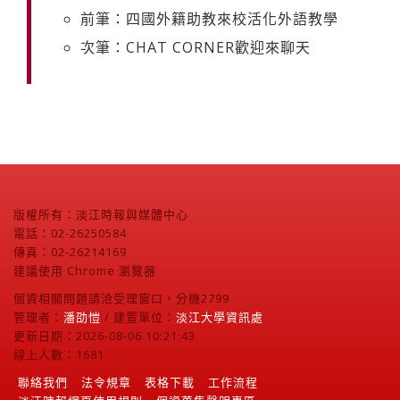
前筆：四國外籍助教來校活化外語教學
次筆：CHAT CORNER歡迎來聊天
版權所有：淡江時報與媒體中心
電話：02-26250584
傳真：02-26214169
建議使用 Chrome 瀏覽器
個資相關問題請洽受理窗口，分機2799
管理者：
潘劭愷
/ 建置單位：
淡江大學資訊處
更新日期：2026-08-06 10:21:43
線上人數：1681
聯絡我們
法令規章
表格下載
工作流程