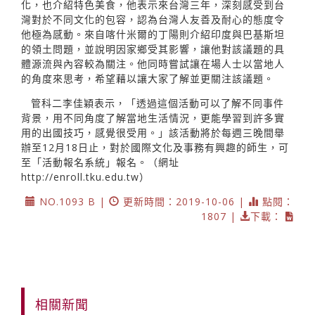
化，也介紹特色美食，他表示來台灣三年，深刻感受到台
灣對於不同文化的包容，認為台灣人友善及耐心的態度令
他極為感動。來自喀什米爾的丁陽則介紹印度與巴基斯坦
的領土問題，並說明因家鄉受其影響，讓他對該議題的具
體源流與內容較為關注。他同時嘗試讓在場人士以當地人
的角度來思考，希望藉以讓大家了解並更關注該議題。
管科二李佳穎表示，「透過這個活動可以了解不同事件
背景，用不同角度了解當地生活情況，更能學習到許多實
用的出國技巧，感覺很受用。」該活動將於每週三晚間舉
辦至12月18日止，對於國際文化及事務有興趣的師生，可
至「活動報名系統」報名。（網址
http://enroll.tku.edu.tw
）
NO.1093 B |
更新時間：2019-10-06 |
點閱：
1807 |
下載：
相關新聞