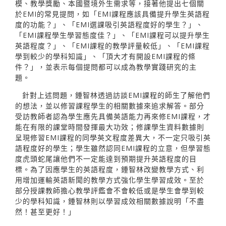
模、教學獎勵、本國暨境外生需求等，接著他提出七個關
於EMI的常見提問，如「EMI課程應該具備提升學生英語程
度的功能？」、「EMI選課吸引英語程度好的學生？」、
「EMI課程學生學習態度佳？」、「EMI課程可以提升學生
英語程度？」、「EMI課程的教學評量較低」、「EMI課程
學到較少的學科知識」、「頂大才有開設EMI課程的條
件？」，並表示每個提問都可以成為教學實踐研究的主
題。
針對上述問題，鍾智林透過訪談EMI課程的師生了解他們
的想法，並以修習課程學生的相關數據來追求解答。部分
受訪教師者認為學生應先具備英語能力再來修EMI課程，才
能在有限的課堂時間發揮最大功效；修課學生資料數據則
呈現修習EMI課程的同學英文程度差異大，不一定只吸引英
語程度好的學生；學生雖然認同EMI課程的立意，但學習態
度虎頭蛇尾讓他們不一定能達到預期提升英語程度的目
標。為了因應學生的英語程度，鍾智林改變教學方式、利
用增加運輸英語新聞的教學方式強化學生學習成效。至於
部分授課教師擔心教學評鑑會不會較低或是學生會學到較
少的學科知識，鍾智林則以學習成效相關數據說明「不盡
然！甚至更好！」