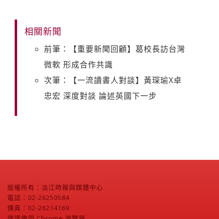
相關新聞
前筆：【重要新聞回顧】葛校長訪台灣
微軟 形成合作共識
次筆：【一流讀書人對談】黃琛瑜X卓
忠宏 深度對談 論述英國下一步
版權所有：淡江時報與媒體中心
電話：02-26250584
傳真：02-26214169
建議使用 Chrome 瀏覽器