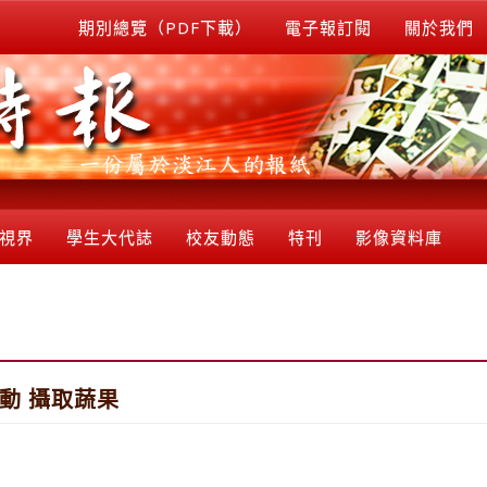
期別總覽（PDF下載）
電子報訂閱
關於我們
視界
學生大代誌
校友動態
特刊
影像資料庫
動 攝取蔬果