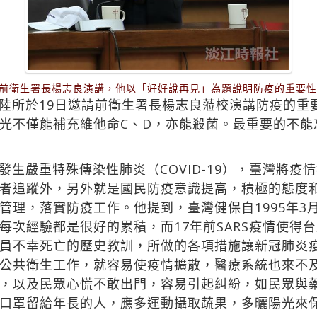
請前衛生署長楊志良演講，他以「好好說再見」為題說明防疫的重要
陸所於19日邀請前衛生署長楊志良蒞校演講防疫的重
光不僅能補充維他命C、D，亦能殺菌。最重要的不能
生嚴重特殊傳染性肺炎（COVID-19），臺灣將疫
者追蹤外，另外就是國民防疫意識提高，積極的態度
管理，落實防疫工作。他提到，臺灣健保自1995年3
每次經驗都是很好的累積，而17年前SARS疫情使得
員不幸死亡的歷史教訓，所做的各項措施讓新冠肺炎
公共衛生工作，就容易使疫情擴散，醫療系統也來不
，以及民眾心慌不敢出門，容易引起糾紛，如民眾與
口罩留給年長的人，應多運動攝取蔬果，多曬陽光來