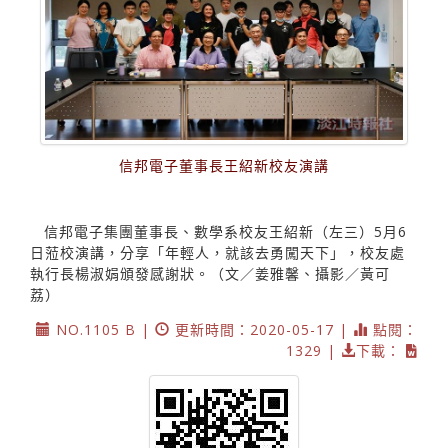
信邦電子董事長王紹新校友演講
信邦電子集團董事長、數學系校友王紹新（左三）5月6
日蒞校演講，分享「年輕人，就該去勇闖天下」，校友處
執行長楊淑娟頒發感謝狀。（文／姜雅馨、攝影／黃可
荔）
NO.1105 B |
更新時間：2020-05-17 |
點閱：
1329 |
下載：