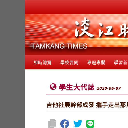
即時總覽
學校要聞
專題專欄
學習新
學生大代誌
2020-06-07
吉他社展幹部成發 攜手走出那