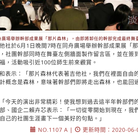
同舟廣場舉辦幹部成果展「那片森林」，由即將卸任的幹部完成最終舞
他社於6月1日晚間7時在同舟廣場舉辦幹部成果展「
，社團幹部同時在舞臺左側牆面製作留言區，並在簽
福，活動吸引近100位師生前來觀賞。
和表示：「那片森林代表著吉他社，我們在裡面自由
計概念是森林，意味著幹部們即將走出森林，也能回
「今天的演出非常精彩！使我想到過去這半年幹部們
部、國企二賴卉芯表示：「一切從零開始到現在，我
自己的社團生涯畫下一個美好的句點。」
NO.1107 A |
更新時間：2020-06-