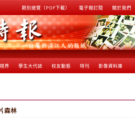
期別總覽（PDF下載）
電子報訂閱
關於我們
視界
學生大代誌
校友動態
特刊
影像資料庫
片森林