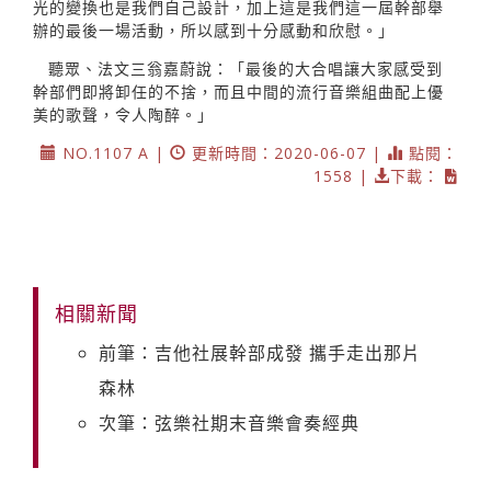
光的變換也是我們自己設計，加上這是我們這一屆幹部舉
辦的最後一場活動，所以感到十分感動和欣慰。」
聽眾、法文三翁嘉蔚說：「最後的大合唱讓大家感受到
幹部們即將卸任的不捨，而且中間的流行音樂組曲配上優
美的歌聲，令人陶醉。」
NO.1107 A |
更新時間：2020-06-07 |
點閱：
1558 |
下載：
相關新聞
前筆：吉他社展幹部成發 攜手走出那片
森林
次筆：弦樂社期末音樂會奏經典