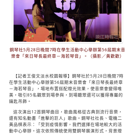
鋼琴社5月28日晚間7時在學生活動中心舉辦第56屆期末音
樂會「來日琴長最終章－海若琴音」。（攝影／黃歡歡）
【記者王俊文淡水校園報導】鋼琴社於5月28日晚間7時
在學生活動中心舉辦第56屆期末音樂會「來日琴長最終章
－海若琴音」，場地布置搭配燈光效果，使音樂會變得唯
美，吸引85名觀眾到場參與，到場聽眾還可以獲得專屬的
鑰匙吊飾。
這次演出12首鋼琴曲目，歌曲風格從古典到流行音樂，
還有知名動畫「進擊的巨人」歌曲。鋼琴社社長、電機二
黃品棋表示：「受到疫情影響，我們選擇在場地較大的活
動中心舉辦。這次依照傳統使用雙鋼琴展演形式，背景燈