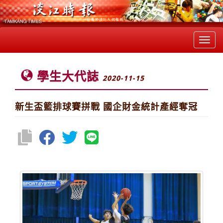
Toggl
navig
學生大代誌
2020-11-15
新生盃籃排球賽拼戰 國企財金統計產經奪冠