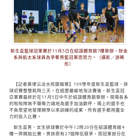
新生盃籃球冠軍賽於11月5日在紹謨體育館7樓舉辦，財金
系與航太系球員為爭奪男籃冠軍而努力。（攝影／游晞
彤）
【記者黃律沄淡水校園報導】109學年度新生盃籃球、排
球初賽整整耗時三天，在經歷嚴峻地淘汰賽後，新生盃冠
亞軍賽最終於在11月5日中午於紹謨體育館舉辦。現場各系
的啦啦隊無不聲嘶力竭地為選手加油歡呼，場上的選手也
不負眾望地發揮開學以來訓練的成果，所有選手都用盡全
力的投入比賽。
新生盃男、女生排球賽於中午12時20分在紹謨體育館4
樓一齊開始比賽，男排原有27個隊伍競爭，而冠軍部分在