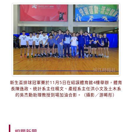
新生盃排球冠軍賽於11月5日在紹謨體育館4樓舉辦，體育
長陳逸政、統計系主任楊文、產經系主任洪小文及土木系
的吳杰勳助理教授到場加油合影。（攝影／游晞彤）
相關新聞