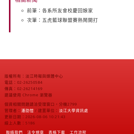
前筆：各系所友會校慶回娘家
次筆：五虎籃球聯盟賽熱鬧開打
版權所有：淡江時報與媒體中心
電話：02-26250584
傳真：02-26214169
建議使用 Chrome 瀏覽器
個資相關問題請洽受理窗口，分機2799
管理者：
潘劭愷
/ 建置單位：
淡江大學資訊處
更新日期：2026-08-06 10:21:43
線上人數：5186
聯絡我們
法令規章
表格下載
工作流程