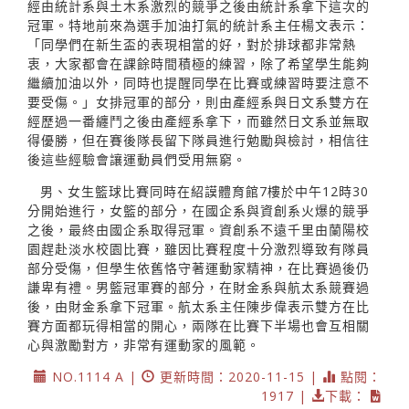
經由統計系與土木系激烈的競爭之後由統計系拿下這次的
冠軍。特地前來為選手加油打氣的統計系主任楊文表示：
「同學們在新生盃的表現相當的好，對於排球都非常熱
衷，大家都會在課餘時間積極的練習，除了希望學生能夠
繼續加油以外，同時也提醒同學在比賽或練習時要注意不
要受傷。」女排冠軍的部分，則由產經系與日文系雙方在
經歷過一番纏鬥之後由產經系拿下，而雖然日文系並無取
得優勝，但在賽後隊長留下隊員進行勉勵與檢討，相信往
後這些經驗會讓運動員們受用無窮。
男、女生籃球比賽同時在紹謨體育館7樓於中午12時30
分開始進行，女籃的部分，在國企系與資創系火爆的競爭
之後，最終由國企系取得冠軍。資創系不遠千里由蘭陽校
園趕赴淡水校園比賽，雖因比賽程度十分激烈導致有隊員
部分受傷，但學生依舊恪守著運動家精神，在比賽過後仍
謙卑有禮。男籃冠軍賽的部分，在財金系與航太系競賽過
後，由財金系拿下冠軍。航太系主任陳步偉表示雙方在比
賽方面都玩得相當的開心，兩隊在比賽下半場也會互相關
心與激勵對方，非常有運動家的風範。
NO.1114 A |
更新時間：2020-11-15 |
點閱：
1917 |
下載：