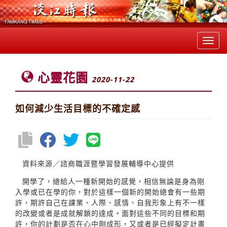
Toggl
navig
心靈花園
2020-11-22
如何減少生活目標的不確定感
資料來源／諮商職涯暨學習發展輔導中心提供
開學了，總給人一種新開始的感覺，相信無論是身為剛
入學或已在學的你，對於這樣一個新的開始總會有一些期
許，期許自己在課業、人際、感情、自我形象上有不一樣
的改變或者是成就解鎖的達成。面對這些不同的目標和期
許，你的計劃是否在心中剛成形，又或者是已經擬定計畫