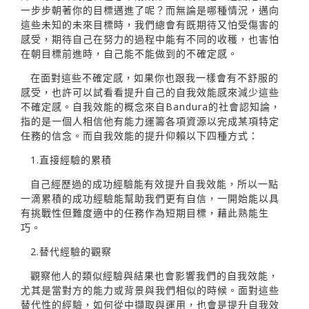
一步步朝著你的目標邁進了呢？而無論是哪種情況，邁向
這些未知的未來目標時，我們總會有既期待又怕受傷害的
感受，期待自己在努力的過程中能有不同的收穫，也害怕
在朝目標前進時，自己能不能做到的不確定感。
在面對這些不確定感，如果你也跟我一樣會有不舒服的
感受，也許可以試看看提升自己的自我效能感來減少這些
不確定感。自我效能的概念來自Bandura的社會認知論，
指的是一個人相信他有能力運籌各項資源以完成某項特定
任務的信念。而自我效能的提升仰賴以下四種方式：
1.直接經驗的累積
自己經歷過的成功經驗能有效提升自我效能，所以一點
一滴累積的成功經驗能幫助我們更有自信，一開始能以具
有挑戰性但難度適中的任務作為短期目標，藉此熟能生
巧。
2.替代經驗的觀察
觀察他人的類似經驗與結果也會影響我們的自我效能，
尤其是當對方的能力或背景與我們相似的時候。面對這些
替代性的經驗，如何從中擷取與運用，也會是提升自我效