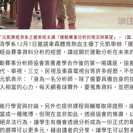
丁元凱應經濟系之邀來校主講「運動賽事分析的現況與展望」。（圖
濟學系12月1日邀請東森體育熱血主播丁元凱舉辦「
經由賽事資料分析的經歷，講述關於運動分析在未來
動賽事分析師協會簽署產學合作後的第一場講座，協
代、華視、三立、民視及東森電視台等許多經歷，不
元凱表示：「身為一名分析師，除了需要具備自身的
入相當的心力，每天觀看球賽外，要蒐集資料，並把
進行學習與討論，另外也提供課程與輔導取得證照，
當成一種賭博，但現在並非如此，透過協會的推廣，
絕非法行為，讓學生有機會透過分析成為一份正式的
的選擇可以更多元，藉由講者的分享，讓學生可以對