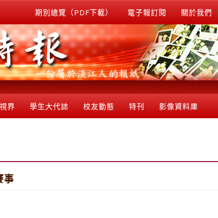
期別總覽（PDF下載）
電子報訂閱
關於我們
視界
學生大代誌
校友動態
特刊
影像資料庫
賽事