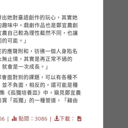
帶出她對臺語創作的玩心，其實她
的趣味中。戲劇作品也是鄭宜農創
宜農自己較為理性截然不同，也讓
同的可能。」
笑的應聲附和，彷彿一個人身陷名
永無止境，其實是再正常不過的
，就會是一次成長。」
都會面對到的課題，可以有各種不
」並不負面，相反的，還可能是種
文集《孤獨培養皿》中，窺見鄭宜農
共賞「孤獨」的一種管道，「藉由
06 |
點閱：3086 |
下載：