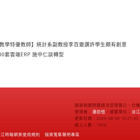
度教學特優教師】統計系副教授李百靈讚許學生頗有創意
0套雲端ERP 施中仁談轉型
個資相關問題請洽受理窗口，分機2
管理者：
潘劭愷
/ 建置單位：
淡
更新日期：2026-08-06 10:21:43
線上人數：1026
淡江時報網頁使用規則
個資蒐集聲明專區