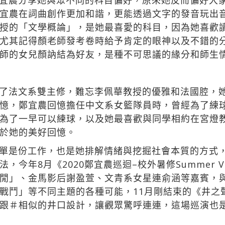
宜農分享她與眾不同的科目偏好，原來她反而偏好大
宜農在詞曲創作更加和諧，更能透過文字的發音玩出
授的「文學概論」，是她最喜愛的科目，因為她喜歡
尤其記得顏老師發考卷時給予肯定的眼神以及不錯的
師的女兒顏訥結為好友，是種不可思議的緣分和師生
了法文系雙主修，難忘李佩華教授的優雅和法國腔，
憶，鄭宜農回憶擔任中文系女籃隊員時，曾經為了練
為了一早可以練球，以及她最喜歡與同學相約在宮燈
於她的美好回憶。
單是份工作，也是她排解情緒與挖掘社會本質的方式
今年8月《2020鄭宜農巡迴–校外暑修Summer Va
閒」、金馬影后謝盈萱、文青系女星連俞涵等嘉賓，
鬥」等不同主題的各種可能，11月剛結束的《井之聲＃Ac
跟＃相似的井口設計，讓觀眾驚呼連連，這場巡演也