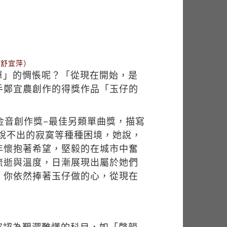
／舒宜萍）
單」的惆悵呢？「從現在開始，是
手鄭宜農創作的得獎作品「玉仔的
金音創作獎–最佳另類單曲獎，描寫
有說不出的寂寞等種種困境，她說，
年懷抱著希望，堅毅的在城市中奮
流逝與溫度，日漸展現出屬於她們
，你依然捧著玉仔做的心，從現在