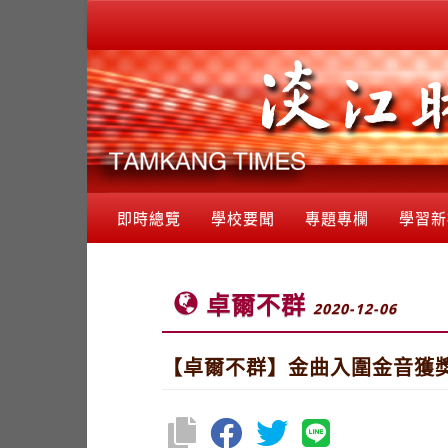
即時總覽
學校要聞
專題專欄
學習新
卓爾不群
2020-12-06
【卓爾不群】金曲入圍金音獲