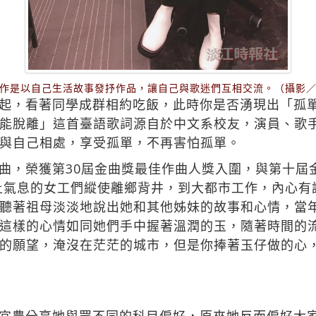
作是以自己生活故事發抒作品，讓自己與歌迷們互相交流。（攝影
起，看著同學成群相約吃飯，此時你是否湧現出「孤
能脫離」這首臺語歌詞源自於中文系校友，演員、歌
與自己相處，享受孤單，不再害怕孤單。
曲，榮獲第30屆金曲獎最佳作曲人獎入圍，與第十屆
鄉土氣息的女工們縱使離鄉背井，到大都市工作，內心
聽著祖母淡淡地說出她和其他姊妹的故事和心情，當
這樣的心情如同她們手中握著溫潤的玉，隨著時間的
的願望，淹沒在茫茫的城市，但是你捧著玉仔做的心