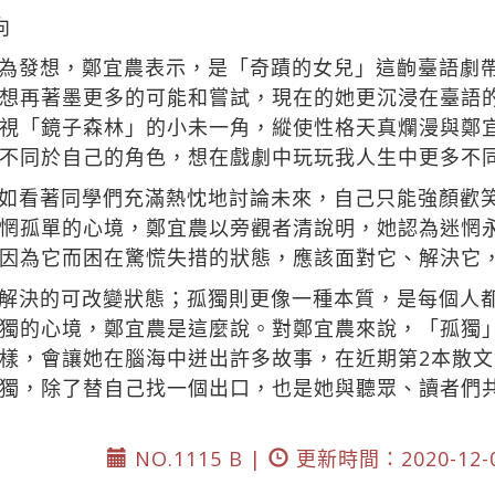
向
為發想，鄭宜農表示，是「奇蹟的女兒」這齣臺語劇
想再著墨更多的可能和嘗試，現在的她更沉浸在臺語
視「鏡子森林」的小未一角，縱使性格天真爛漫與鄭
不同於自己的角色，想在戲劇中玩玩我人生中更多不
如看著同學們充滿熱忱地討論未來，自己只能強顏歡
惘孤單的心境，鄭宜農以旁觀者清說明，她認為迷惘
因為它而困在驚慌失措的狀態，應該面對它、解決它
解決的可改變狀態；孤獨則更像一種本質，是每個人
獨的心境，鄭宜農是這麼說。對鄭宜農來說，「孤獨
樣，會讓她在腦海中迸出許多故事，在近期第2本散
獨，除了替自己找一個出口，也是她與聽眾、讀者們
NO.1115 B |
更新時間：2020-12-