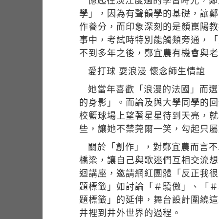
憶起在淡江度過的學習時光，鄭
學」，因為有聲韻學的基礎，讓鄭
作養分，而印象深刻的是顏崑陽教
事中，考試時特別能觸類旁通，「
不到多年之後，鄭宜農有機會與老
愛打球 耍浪漫 懷念師生情誼
她當年喜歡「浪漫的法國」而選
的身影」。而論及與大學同學的回
校籃球場上望著星星待到天亮，就
些，讓她不禁莞爾一笑，勾起只屬
關於「創作」，對鄭宜農而言不
橋梁，讓自己與歌迷們互相交流想法，
迴講座，邀請網紅團體「反正我很
題標籤」如討論「＃驕傲」、「＃戰
題標籤」的延伸，舞台設計圍繞這
井裡到井外世界的過程。