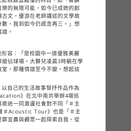
家認為艱澀難懂的科目，如「聲韻
音樂的無限可能，如今已成她的創
讀古文，優游在老師講述的文學故
分數，我到如今仍感念再三。」想
情誼。
她形容：「是校園中一道優雅美麗
球搶佔球場，大夥兒凌晨3時躺在學
教室，那種情誼至今不變，想起這
，以自己的生活故事發抒作品作為
cation》在北中南共舉辦4場巡
與歌迷一同激盪社會對不同「＃主
oustic Tour》也是「＃主
是鄭宜農與觀眾一起探索自我、從