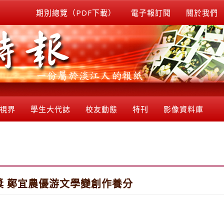
期別總覽（PDF下載）
電子報訂閱
關於我們
視界
學生大代誌
校友動態
特刊
影像資料庫
獎 鄭宜農優游文學變創作養分