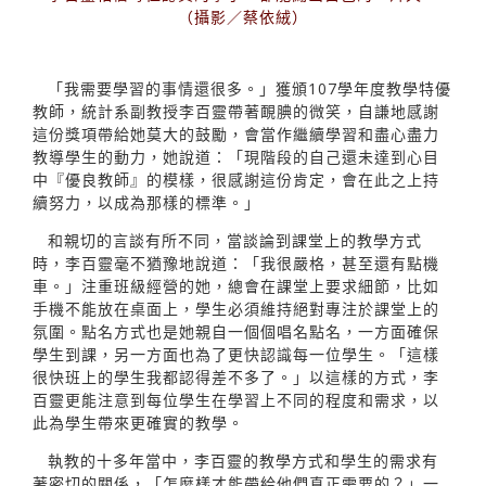
（攝影／蔡依絨）
「我需要學習的事情還很多。」獲頒107學年度教學特優
教師，統計系副教授李百靈帶著靦腆的微笑，自謙地感謝
這份獎項帶給她莫大的鼓勵，會當作繼續學習和盡心盡力
教導學生的動力，她說道：「現階段的自己還未達到心目
中『優良教師』的模樣，很感謝這份肯定，會在此之上持
續努力，以成為那樣的標準。」
和親切的言談有所不同，當談論到課堂上的教學方式
時，李百靈毫不猶豫地說道：「我很嚴格，甚至還有點機
車。」注重班級經營的她，總會在課堂上要求細節，比如
手機不能放在桌面上，學生必須維持絕對專注於課堂上的
氛圍。點名方式也是她親自一個個唱名點名，一方面確保
學生到課，另一方面也為了更快認識每一位學生。「這樣
很快班上的學生我都認得差不多了。」以這樣的方式，李
百靈更能注意到每位學生在學習上不同的程度和需求，以
此為學生帶來更確實的教學。
執教的十多年當中，李百靈的教學方式和學生的需求有
著密切的關係，「怎麼樣才能帶給他們真正需要的？」一