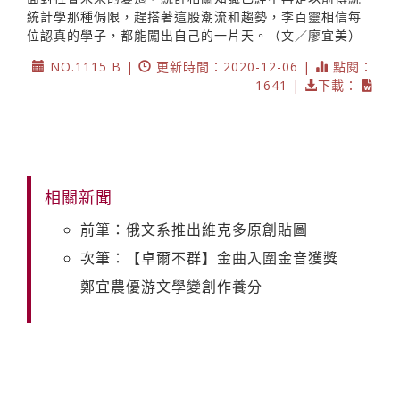
統計學那種侷限，趕搭著這股潮流和趨勢，李百靈相信每
位認真的學子，都能闖出自己的一片天。（文／廖宜美）
NO.1115 B |
更新時間：2020-12-06 |
點閱：
1641 |
下載：
相關新聞
前筆：俄文系推出維克多原創貼圖
次筆：【卓爾不群】金曲入圍金音獲獎
鄭宜農優游文學變創作養分