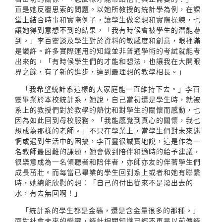
直是她反覆思索的問題。以她所教授的統計學為例，在課
堂上結合時事和實際例子，讓學生做發想和實際操練，也
讓她得到意想不到的結果，「我有時候會被學生的潛能嚇
到。」李百靈談及學生對於資料的敏感度和創意，眼裡滿
是讚許。許多實際運用的知識並非普通學術的考試就能考
出來的，「有時候學生們的才能和想法，也讓我在大開眼
界之餘，有了新的進步，達到最理想的教學相長。」
「我希望統計系這樣的大家庭能一直維持下去。」李百
靈畢業於本校統計系，她說，自己當初還是學生時，就被
系上的教授們對於教學的熱忱和對學生的關懷而感動，也
因為如此回到母校服務。「我能感覺到真心的關懷，我也
想成為那樣的老師。」不只在學業上，當學生們對未來迷
惘或遇到生活中的困擾，李百靈很誠實地說，這是作為一
名教師最困難的課題，她會做到陪伴和適時的給予建議，
很樂意成為一名傾聽者和陪伴者，亦師亦友的伴著學生們
成長茁壯。而每當已畢業的學生回到系上或者和她有聯繫
時，她總能欣慰的想：「自己的付出從來不是潑出去的
水，有去無回啊！」
「統計系的學生都是金礦，還是含金量很多的那種。」
面對社會未來的變遷，統計相關知識已經不再是以前傳統