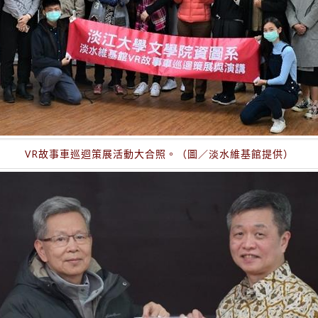
VR故事車巡迴策展活動大合照。（圖／淡水維基館提供）