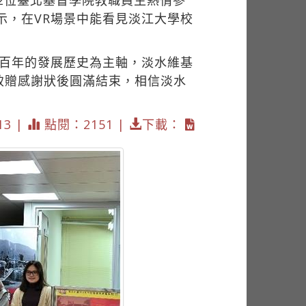
2位臺北基督學院教職員生熱情參
示，在VR場景中能看見淡江大學校
四百年的發展歷史為主軸，淡水維基
致贈感謝狀後圓滿結束，相信淡水
13 |
點閱：2151 |
下載：