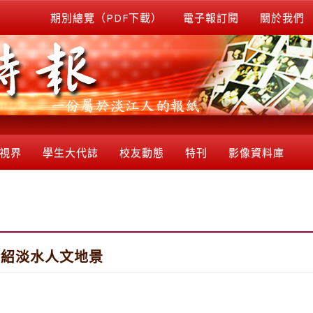
期別總覽（PDF下載）
電子報訂閱
關於我們
視界
學生大代誌
校友動態
特刊
影像資料庫
介紹淡水人文地景