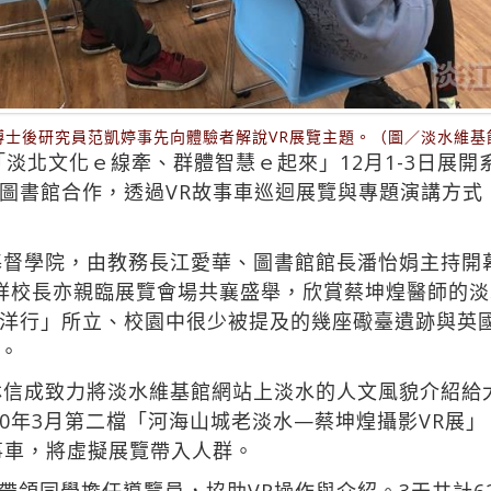
博士後研究員范凱婷事先向體驗者解說VR展覽主題。（圖／淡水維基
畫「淡北文化ｅ線牽、群體智慧ｅ起來」12月1-3日展
圖書館合作，透過VR故事車巡迴展覽與專題演講方式
基督學院，由教務長江愛華、圖書館館長潘怡娟主持開
祥校長亦親臨展覽會場共襄盛舉，欣賞蔡坤煌醫師的
洋行」所立、校園中很少被提及的幾座礮臺遺跡與英
。
林信成致力將淡水維基館網站上淡水的人文風貌介紹給大
20年3月第二檔「河海山城老淡水—蔡坤煌攝影VR展
事車，將虛擬展覽帶入人群。