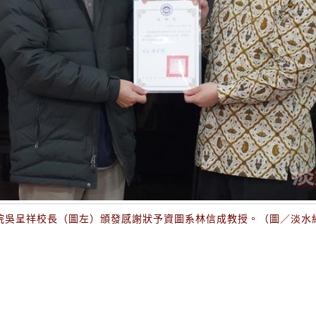
院吳呈祥校長（圖左）頒發感謝狀予資圖系林信成教授。（圖／淡水