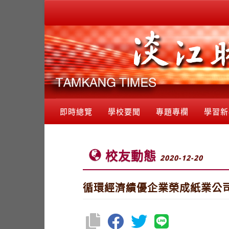
即時總覽
學校要聞
專題專欄
學習新
校友動態
2020-12-20
循環經濟績優企業榮成紙業公