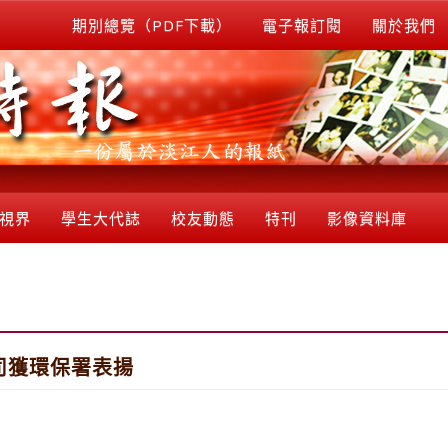
期別總覽（PDF下載）
電子報訂閱
關於我們
視界
學生大代誌
校友動態
特刊
影像資料庫
司獲環保署表揚