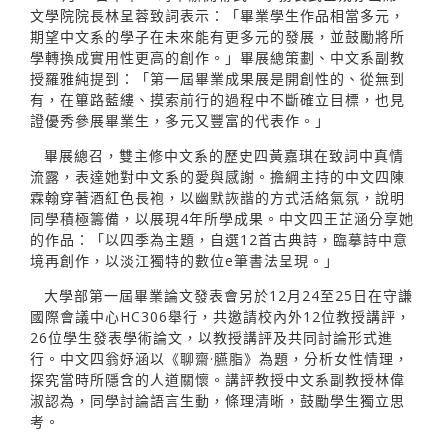
文學院院長林呈蓉致詞表示：「畢業學生作品相當多元，
期望中文系的學子在未來能有更多元的發展，並鼓勵將所
學轉換成實用性更高的創作。」畢展總策劃、中文系副教
授羅雅純提到：「第一屆畢業成果展是開創性的、從無到
有，在篳路藍縷、摸索前行的過程中不斷確立目標，也見
證優秀參展畢業生，多元又豐富的代表作。」
畢展總召，雙主修中文系的歷史四黃嘉琪在致詞中真情
流露，表達她對中文系的愛與感謝。擔綱主持的中文四陳
霖翰穿著酒紅色長袍，以幽默詼諧的方式活絡氣氛，說明
同學積極籌備，以展現4年所學成果。中文四王芷涵分享她
的作品：「以四季為主題，自選12首古典詩，臨摹詩中意
境再創作，以淡江獨特的數位e筆書法呈現。」
大學部第一屆畢業論文發表會另於12月24至25日在守謙
國際會議中心HC306舉行，共邀請校內外12位教授講評，
26位學生發表學術論文，以教授講評及共同討論形式進
行。中文四翁妤涵以《聊齋·臙脂》為題，分析女性情理，
探究當時所隱含的人道關懷。講評教授中文系副教授林偉
淑認為，同學討論語言生動，條理清晰，鼓勵學生獨立思
考。