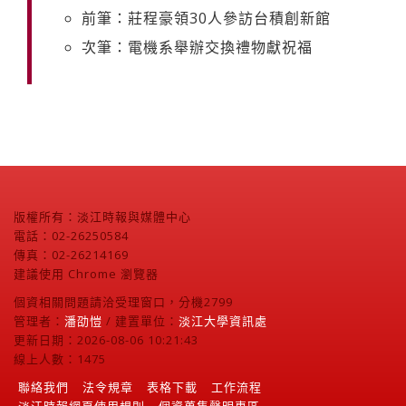
前筆：莊程豪領30人參訪台積創新館
次筆：電機系舉辦交換禮物獻祝福
版權所有：淡江時報與媒體中心
電話：02-26250584
傳真：02-26214169
建議使用 Chrome 瀏覽器
個資相關問題請洽受理窗口，分機2799
管理者：
潘劭愷
/ 建置單位：
淡江大學資訊處
更新日期：2026-08-06 10:21:43
線上人數：1475
聯絡我們
法令規章
表格下載
工作流程
淡江時報網頁使用規則
個資蒐集聲明專區