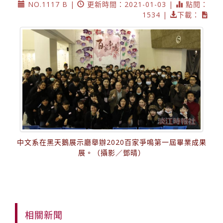
NO.1117 B |
更新時間：2021-01-03 |
點閱：
1534 |
下載：
中文系在黑天鵝展示廳舉辦2020百家爭鳴第一屆畢業成果
展。（攝影／鄧晴）
相關新聞