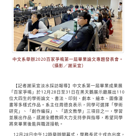
中文系舉辦2020百家爭鳴第一屆畢業論文專題發表會。
（攝影／謝采宜）
【記者謝采宜淡水採訪報導】中文系第一屆畢業成果展
「百家爭鳴」於12月28日至31日在黑天鵝展示廳展出110
位大四生的學術論文、書法、印刻、劇本、繪本、圖像漫
畫等多樣式作品。系主任周德良表示，同學可選擇「學術
研究」、「創作編採」、「語文教學」三項目之一，學習
並展出作品，感謝全體教師大力支持參與指導，希望同學
將來畢業後能與職涯接軌。
12月28日中午12時舉辦開幕式，學務長武士戎亦出席，