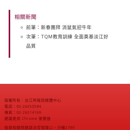
相關新聞
前筆：新春團拜 消鼠氣迎牛年
次筆：TQM教育訓練 全面奠基淡江好
品質
版權所有：淡江時報與媒體中心
電話：02-26250584
傳真：02-26214169
建議使用 Chrome 瀏覽器
個資相關問題請洽受理窗口，分機2799