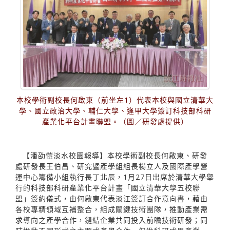
本校學術副校長何啟東（前坐左1）代表本校與國立清華大
學、國立政治大學、輔仁大學、逢甲大學簽訂科技部科研
產業化平台計畫聯盟。（圖／研發處提供）
【潘劭愷淡水校園報導】本校學術副校長何啟東、研發
處研發長王伯昌、研究暨產學組組長楊立人及國際產學營
運中心籌備小組執行長丁北辰，1月27日出席於清華大學舉
行的科技部科研產業化平台計畫「國立清華大學五校聯
盟」簽約儀式，由何啟東代表淡江簽訂合作意向書，藉由
各校專精領域互補整合，組成關鍵技術團隊，推動產業需
求導向之產學合作，鏈結企業共同投入前瞻技術研發；同