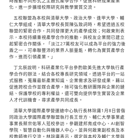
時推動不同形式之主題式產學合作，促進科研成果產業
化，進一步擴增校際研究與教學實質交流。
五校聯盟為本校與清華大學、政治大學、逢甲大學、輔
仁大學組成，清華大學校長賀陳弘致詞時，希望透過五校
聯盟的緊密合作，共同發揮更大的產學成效；何啟東則表
示，本校持續重視產學合作的推動，與校友企業間已建立
起緊密合作關係，「淡江27萬校友可以成為平台的強力後
盾之一，可串聯豐沛的業界人脈量能，轉化為實質產學合
作，進而引領產業。」
丁北辰說明，科研產業化平台參酌歐美先進大學執行產
學合作的辦法，結合各校專長研究領域，透過平台的一站
式服務，蒐羅最新產業知識、企業需求及研發成果，藉以
促進跨校合作並媒合產學，除可強化教研團隊與企業的鏈
結、保護學校的專利權益，還可雙向提供學生實習及企業
人才代訓機會，尋求產學共同成長。
清華大學國際產學營運總中心執行長林琮庸1月8日曾偕
同政治大學國際產學聯盟執行長王世方、輔仁大學事業處
事業長蔡宗佑等人蒞校參訪，參觀建邦育成中心、AI創智
學院、智慧自動化與機器人中心，並與何啟東副校長及本
校教師進行交流。林琮庸表示，選定與本校及輔仁大學與