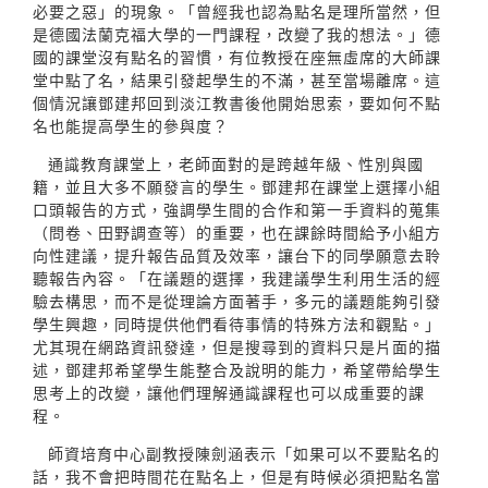
必要之惡」的現象。「曾經我也認為點名是理所當然，但
是德國法蘭克福大學的一門課程，改變了我的想法。」德
國的課堂沒有點名的習慣，有位教授在座無虛席的大師課
堂中點了名，結果引發起學生的不滿，甚至當場離席。這
個情況讓鄧建邦回到淡江教書後他開始思索，要如何不點
名也能提高學生的參與度？
通識教育課堂上，老師面對的是跨越年級、性別與國
籍，並且大多不願發言的學生。鄧建邦在課堂上選擇小組
口頭報告的方式，強調學生間的合作和第一手資料的蒐集
（問卷、田野調查等）的重要，也在課餘時間給予小組方
向性建議，提升報告品質及效率，讓台下的同學願意去聆
聽報告內容。「在議題的選擇，我建議學生利用生活的經
驗去構思，而不是從理論方面著手，多元的議題能夠引發
學生興趣，同時提供他們看待事情的特殊方法和觀點。」
尤其現在網路資訊發達，但是搜尋到的資料只是片面的描
述，鄧建邦希望學生能整合及說明的能力，希望帶給學生
思考上的改變，讓他們理解通識課程也可以成重要的課
程。
師資培育中心副教授陳劍涵表示「如果可以不要點名的
話，我不會把時間花在點名上，但是有時候必須把點名當